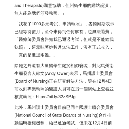
and Therapists)願意協助，但州衛生廳的網站崩潰，
無人能為我們頒發執照。」
「我花了1000多元考試、申請執照」，麥德爾斯表示
已經等待數月，至今未得到任何解答，也無法退費，
「醫療師委員會告知我已通過考試，但就是不能給我
執照」，這意味著她數月無法工作，沒有正式收入，
「真的是進退兩難。」
除她之外還有大量醫學生處於相似窘境，對此馬州衛
生廳發言人歐文(Andy Owen)表示，馬州護士委員會
(Board of Nursing)正在研究解決方法，讓在12月4日
前收到專業執照的醫護人員可在另一個網站上查看並
核實執照：https://bit.ly/32zSPJg
此外，馬州護士委員會目前已同全國護士聯合委員會
(National Council of State Boards of Nursing)合作推
動臨時授權機制，給已通過考試、但未在12月4日前