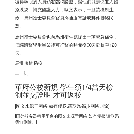
獲得執照的人員頒發臨時證照，讓他們能盡快進入醫
療系統，補充醫護人力，歐文表示，一旦該機制生
效，馬州護士委員會官員將通過電話或郵件聯絡民
眾。
馬州護士委員會也向馬州衛生廳提出一項緊急條例，
倡議將醫學生畢業後可行醫的時間從90天延長至120
天。
馬州 疫情 防疫
上一則
華府公校新規 學生須1/4當天檢
測並交證明 才可返校
[图文来源于网络,如有侵权,请联系
福步
网络删除]
[
国外服务器
租用平台的图文来源于网络,如有侵权,请联系
我们删除。]