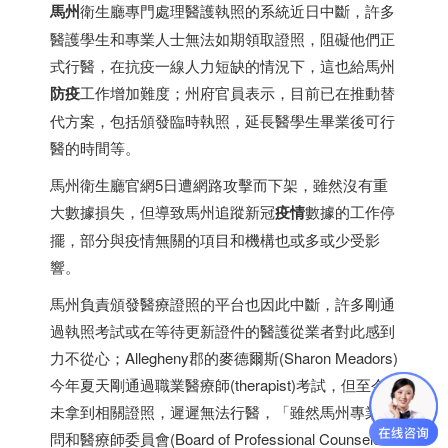
馬州
衛生廳專門處理醫護執照的系統近日中斷，許多
醫護學生和專業人士無法如期領取證照，阻礙他們正
式行醫，在抗疫一線人力短缺的情況下，這也給馬州
防疫
工作增加難度；州府官員表示，目前已在推動替
代方案，包括頒發臨時執照，延長醫學生畢業後可行
醫的時間等。
馬州衛生廳官網5日遭網路攻擊而下架，雖然沒有重
大數據損失，但導致馬州追蹤新冠
疫情
數據的工作停
擺，部分與疫情無關的項目和機構也或多或少受影
響。
馬州負責頒發醫療證照的平台也因此中斷，許多剛通
過執照考試或在等待更新證件的醫護從業者對此感到
力不從心；Allegheny郡的麥德爾斯(Sharon Meadors)
今年夏天剛通過職業醫療師(therapist)考試，但至今
未拿到相關證照，遲遲無法行醫，「雖然馬州專業顧
問和醫療師委員會(Board of Professional Counselors