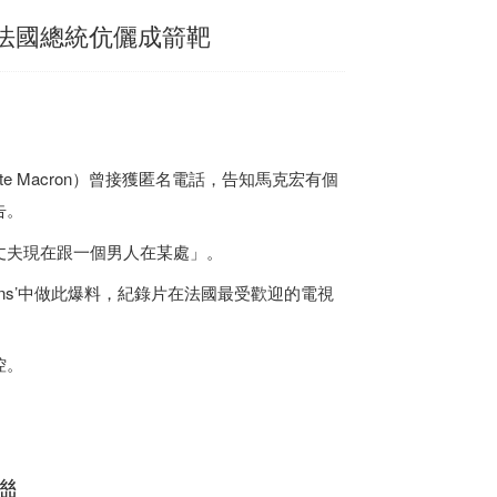
 法國總統伉儷成箭靶
gitte Macron）曾接獲匿名電話，告知馬克宏有個
告。
丈夫現在跟一個男人在某處」。
tial Campaigns’中做此爆料，紀錄片在法國最受歡迎的電視
控。
聯