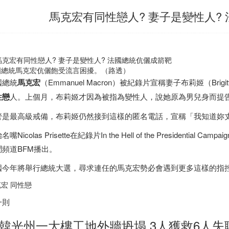
馬克宏有同性戀人? 妻子是變性人?
國總統馬克宏伉儷飽受流言困擾。（路透）
國總統
馬克宏
（Emmanuel Macron）被紀錄片宣稱妻子布莉姬（Bri
性戀
人。上個月，布莉姬才因為被指為變性人，說她原為男兒身而提
管是最高級戒備，布莉姬仍然接到這樣的匿名電話，宣稱「我知道妳
名嘴Nicolas Prisette在紀錄片In the Hell of the Presiden
聞頻道BFM播出。
國今年將舉行總統大選，尋求連任的馬克宏勢必會遇到更多這樣的指
宏 同性戀
一則
韓光州一大樓工地外牆坍塌 3人獲救6人失