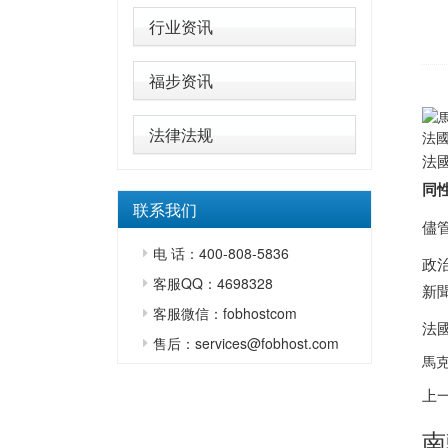
行业资讯
福步资讯
法律法规
法
法
同
联系我们
儘
电 话：400-808-5836
政治
客服QQ：4698328
新
客服微信：fobhostcom
法
售后：services@fobhost.com
馬克
上
南