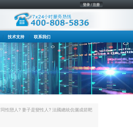
登录 / 注册
技术支持
联系我们
同性戀人? 妻子是變性人? 法國總統伉儷成箭靶