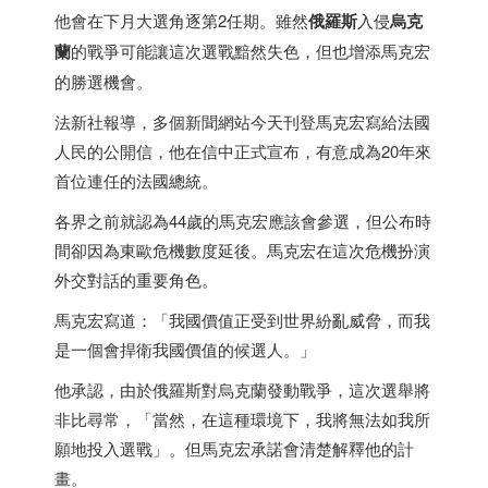
他會在下月大選角逐第2任期。雖然
俄羅斯
入侵
烏克
蘭
的戰爭可能讓這次選戰黯然失色，但也增添馬克宏
的勝選機會。
法新社報導，多個新聞網站今天刊登馬克宏寫給法國
人民的公開信，他在信中正式宣布，有意成為20年來
首位連任的法國總統。
各界之前就認為44歲的馬克宏應該會參選，但公布時
間卻因為東歐危機數度延後。馬克宏在這次危機扮演
外交對話的重要角色。
馬克宏寫道：「我國價值正受到世界紛亂威脅，而我
是一個會捍衛我國價值的候選人。」
他承認，由於俄羅斯對烏克蘭發動戰爭，這次選舉將
非比尋常，「當然，在這種環境下，我將無法如我所
願地投入選戰」。但馬克宏承諾會清楚解釋他的計
畫。