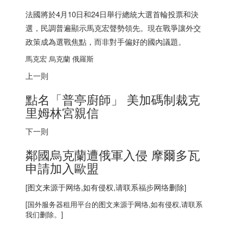
法國將於4月10日和24日舉行總統大選首輪投票和決
選，民調普遍顯示馬克宏聲勢領先。現在戰爭讓外交
政策成為選戰焦點，而非對手偏好的國內議題。
馬克宏 烏克蘭 俄羅斯
上一則
點名「普亭廚師」 美加碼制裁克
里姆林宮親信
下一則
鄰國烏克蘭遭俄軍入侵 摩爾多瓦
申請加入歐盟
[图文来源于网络,如有侵权,请联系
福步
网络删除]
[
国外服务器
租用平台的图文来源于网络,如有侵权,请联系
我们删除。]