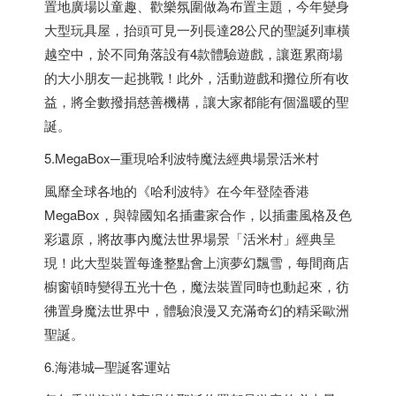
置地廣場以童趣、歡樂氛圍做為布置主題，今年變身
大型玩具屋，抬頭可見一列長達28公尺的聖誕列車橫
越空中，於不同角落設有4款體驗遊戲，讓逛累商場
的大小朋友一起挑戰！此外，活動遊戲和攤位所有收
益，將全數撥捐慈善機構，讓大家都能有個溫暖的聖
誕。
5.MegaBox─重現哈利波特魔法經典場景活米村
風靡全球各地的《哈利波特》在今年登陸
香港
MegaBox，與韓國知名插畫家合作，以插畫風格及色
彩還原，將故事內魔法世界場景「活米村」經典呈
現！此大型裝置每逢整點會上演夢幻飄雪，每間商店
櫥窗頓時變得五光十色，魔法裝置同時也動起來，彷
彿置身魔法世界中，體驗浪漫又充滿奇幻的精采歐洲
聖誕。
6.海港城─聖誕客運站