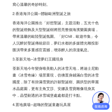
窩心溫馨的奇妙時刻。
2.
香港
海洋公園─體驗歐洲聖誕之旅
香港
海洋公園推出「好想聖誕」主題活動，五光十色
的聖誕燈飾及大型聖誕樹將照亮整個海濱樂園廣場，
帶來溫馨的歐陸聖誕氛圍。「好Chill．歐遊巿集」令
人沉醉於聖誕傳統節目，夢幻水都的多媒體光雕投影
匯演帶來多重感官震撼，增添醉人的浪漫氣息。
3.荃新天地─冰雪夢幻王國現身
荃新天地今年變身唯美動人的冰雪天地，將迪士尼動
畫《冰雪奇緣》場景重現，彷彿置身鋪滿白雪的冰雪
國度，除了有掛滿雪寶的許願聖誕樹、圓拱型的華麗
水晶庭園，更有主角艾莎、安娜及雪寶雕像現身其
中，晶瑩剔透的冰雪城堡處處都是打卡點。
4.置地廣場─超嗨的聖誕童趣玩具屋