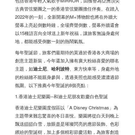
包括
香港
年輕人氣歌手MIRROR，由獲譽為亞洲頂尖
古典管弦樂團之一的
香港
管弦樂團擔任伴奏。在踏入
2022年的一刻，全新開幕的M+博物館也將在外牆大
螢幕上亮起倒數時鐘，全場齊聲倒數，螢幕外牆還會
以15種語言向全球送上新年祝福，讓旅客無論身處何
地，都能感受倒數一刻的熱鬧氣氛。
每年聖誕節，旅客們最期待的莫過於
香港
各大商場的
創意主題新裝，今年還加入擁有廣大粉絲喜愛的聯名
主題，如
迪士尼
、
哈利波特
、東方快車等，身處外地
的粉絲雖不能親身參與，透過美照也能感受濃濃過節
氛圍。以下推薦今年聖誕的8個亮點：
1.
香港
迪士尼樂園─和迪士尼朋友歡慶白色聖誕
香港
迪士尼樂園度假區以「A Disney Christmas」為
主題帶來難忘驚喜的冬日喜悅。樂園將從白天到晚上
飄送皚皚白雪，放眼盡是璀璨閃亮的應節裝飾。色彩
繽紛的聖誕樹，加上多個精彩節慶活動，為旅客創造