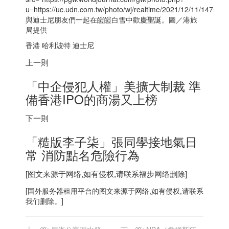
u=https://uc.udn.com.tw/photo/wj/realtime/2021/12/11/14
與迪士尼朋友們一起在皚皚白雪中歡慶聖誕。圖／港旅
局提供
香港
哈利波特 迪士尼
上一則
「中企侵犯人權」美擴大制裁 準
備
香港
IPO的商湯又上榜
下一則
「糙版李子柒」張同學接地氣日
常 消防點名危險行為
[图文来源于网络,如有侵权,请联系
福步
网络删除]
[
国外服务器
租用平台的图文来源于网络,如有侵权,请联系
我们删除。]