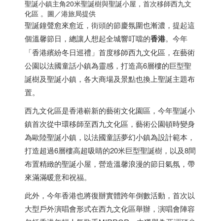
聖誕小鎮主角20米聖誕樹與聖誕小屋，首次移師西九文
化區 。圖／港旅局提供
聖誕鐘聲愈來愈近，街頭的節慶氛圍也漸濃，提起這
個溫馨節日，總讓人想起全城響叮噹的
香港
。今年
「
香港
繽紛冬日巡禮」首度移師西九文化區，在藝術
公園以法國童話小鎮為靈感，打造高6層樓的巨型聖
誕樹及聖誕小鎮，各大商場及景點也換上聖誕主題布
置。
西九文化區是
香港
嶄新的藝術文化園區，今年聖誕小
鎮首次從中環移師至西九文化區，藝術公園頓時變身
為歐陸聖誕小鎮，以法國童話夢幻小鎮為設計範本，
打造超過6層樓高超吸睛的20米巨型聖誕樹，以及8間
布置精緻的聖誕小屋，營造溫馨浪漫的節日氣氛，帶
來滿滿暖意和祝福。
此外，今年
香港
也將復辦實體跨年倒數活動，首次以
大型戶外演唱會形式在西九文化區舉辦，演唱會陣容