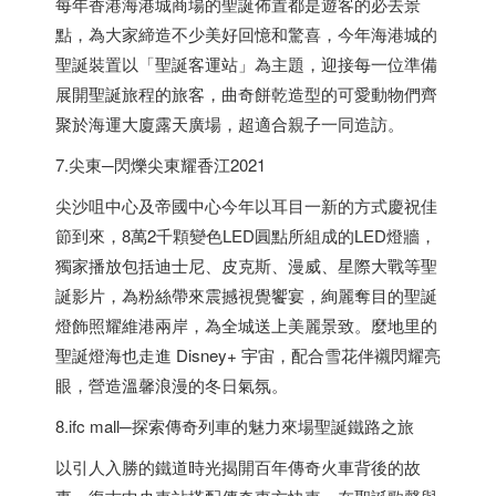
每年
香港
海港城商場的聖誕佈置都是遊客的必去景
點，為大家締造不少美好回憶和驚喜，今年海港城的
聖誕裝置以「聖誕客運站」為主題，迎接每一位準備
展開聖誕旅程的旅客，曲奇餅乾造型的可愛動物們齊
聚於海運大廈露天廣場，超適合親子一同造訪。
7.尖東─閃爍尖東耀香江2021
尖沙咀中心及帝國中心今年以耳目一新的方式慶祝佳
節到來，8萬2千顆變色LED圓點所組成的LED燈牆，
獨家播放包括迪士尼、皮克斯、漫威、星際大戰等聖
誕影片，為粉絲帶來震撼視覺饗宴，絢麗奪目的聖誕
燈飾照耀維港兩岸，為全城送上美麗景致。麼地里的
聖誕燈海也走進 Disney+ 宇宙，配合雪花伴襯閃耀亮
眼，營造溫馨浪漫的冬日氣氛。
8.ifc mall─探索傳奇列車的魅力來場聖誕鐵路之旅
以引人入勝的鐵道時光揭開百年傳奇火車背後的故