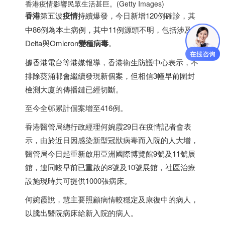
香港
疫情影響民眾生活甚巨。(Getty Images)
香港
第五波
疫情
持續爆發，今日新增120例確診，其
中86例為本土病例，其中11例源頭不明，包括涉及
Delta與Omicron
變種病毒
。
據
香港
電台等港媒報導，
香港
衞生防護中心表示，不
排除葵涌邨會繼續發現新個案，但相信3幢早前圍封
檢測大廈的傳播鏈已經切斷。
至今全邨累計個案增至416例。
香港
醫管局總行政經理何婉霞29日在疫情記者會表
示，由於近日因感染新型冠狀病毒而入院的人大增，
醫管局今日起重新啟用亞洲國際博覽館9號及11號展
館，連同較早前已重啟的8號及10號展館，社區治療
設施現時共可提供1000張病床。
何婉霞說，慧主要照顧病情較穩定及康復中的病人，
以騰出醫院病床給新入院的病人。