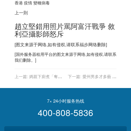
香港
疫情 變種病毒
上一則
趙立堅錯用照片罵阿富汗戰爭 敘
利亞攝影師怒斥
[图文来源于网络,如有侵权,请联系
福步
网络删除]
[
国外服务器
租用平台的图文来源于网络,如有侵权,请联系
我们删除。]
上一篇:
媽親下廚煮「奪命
下一篇:
愛州男多才多藝 全
酸奶粥」 卻釀全家5口滅門
年每周創金氏世界紀錄
慘劇
7× 24小时服务热线
400-808-5836