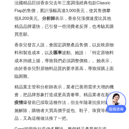
法國精品巨頭香奈兒去年三度調漲經典包款Classic
Flap的售價，累計漲幅高達3,000美元，使其售價攀
抵8,200美元。
分析師
表示，香奈兒漲價速度比其他
精品品牌還快，已引發一些消費者反彈，也考驗其購
買意願。
香奈兒發言人說，會固定調整產品售價，以反映原物
料和製造成本，以及
匯率
波動。她說：「特定原物料
成本持續上揚，導致我們必須調整價格」。她表示，
由於香奈兒對原物料品質的要求甚高，導致採購上面
臨困難。
精品業主管和分析師表示，業者已善用需求大增的機
會，把品牌形象打造成更高貴奢華。精品業者在新冠
疫情
爆發前已採取這種作法，但去年隨著抗疫封鎖措
施解除，購物者大買高價手提包、鞋子、珠寶等精
品，又為這種做法推了一把。
Capri控股執行長伊多爾說，整個精品產業都在漲