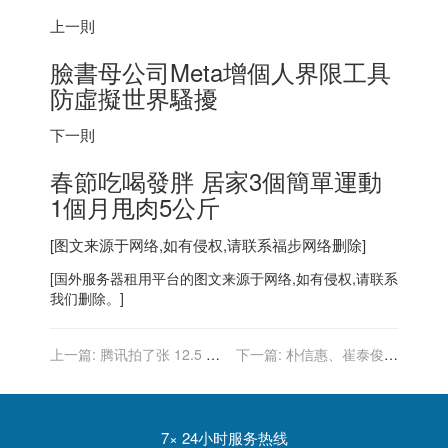
上一則
臉書母公司Meta增個人界限工具
防虛擬世界騷擾
下一則
春節吃喝發胖 居家3個簡單運動
1個月甩肉5公斤
[图文来源于网络,如有侵权,请联系
福步
网络删除]
[
国外服务器
租用平台的图文来源于网络,如有侵权,请联系
我们删除。]
上一篇:
腾讯拍了张 12.5 亿
下一篇:
朴信惠、崔泰俊婚
像素东北虎豹国家公园 VR
戒也選CHAUMET 低調購入
全景图：92 张 8K 照片合成
見證真愛
7× 24小时服务热线