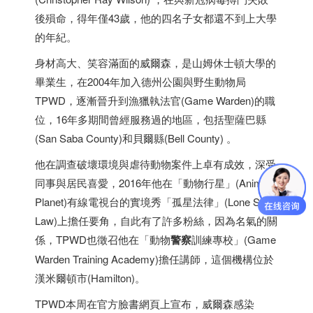
後殞命，得年僅43歲，他的四名子女都還不到上大學
的年紀。
身材高大、笑容滿面的威爾森，是山姆休士頓大學的
畢業生，在2004年加入德州公園與野生動物局
TPWD，逐漸晉升到漁獵執法官(Game Warden)的職
位，16年多期間曾經服務過的地區，包括聖薩巴縣
(San Saba County)和貝爾縣(Bell County) 。
他在調查破壞環境與虐待動物案件上卓有成效，深受
同事與居民喜愛，2016年他在「動物行星」(Animal
Planet)有線電視台的實境秀「孤星法律」(Lone Star
Law)上擔任要角，自此有了許多粉絲，因為名氣的關
係，TPWD也徵召他在「動物
警察
訓練專校」(Game
Warden Training Academy)擔任講師，這個機構位於
漢米爾頓市(Hamilton)。
TPWD本周在官方臉書網頁上宣布，威爾森感染