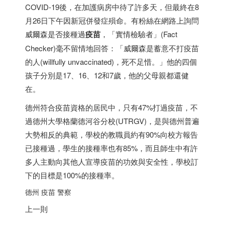
COVID-19後，在加護病房中待了許多天，但最終在8
月26日下午因新冠併發症殞命。有粉絲在網路上詢問
威爾森是否接種過
疫苗
，「實情檢驗者」(Fact
Checker)毫不留情地回答：「威爾森是蓄意不打疫苗
的人(willfully unvaccinated)，死不足惜。」他的四個
孩子分別是17、16、12和7歲，他的父母親都還健
在。
德州符合疫苗資格的居民中，只有47%打過疫苗，不
過德州大學格蘭德河谷分校(UTRGV)，是與德州普遍
大勢相反的典範，學校的教職員約有90%向校方報告
已接種過，學生的接種率也有85%，而且師生中有許
多人主動向其他人宣導疫苗的功效與安全性，學校訂
下的目標是100%的接種率。
德州 疫苗 警察
上一則