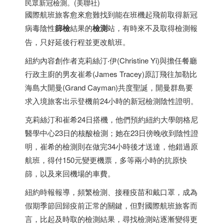
民眾新冠檢測。(美聯社)
國際航班旅客愈來愈難找到能在班機起飛前取得新冠
病毒陰性
篩檢
結果的
檢測
站，有時來不及取得檢測報
告，只好延後行程並更改航班。
紐約內容創作者克莉絲汀‧伊(Christine Yi)與擔任餐廳
行政主廚的男友崔希(James Tracey)原訂飛往加勒比
海島大開曼(Grand Cayman)共度聖誕，開曼群島要
求入境旅客出示登機前24小時的新冠檢測陰性證明。
克莉絲汀和崔希24日搭機，他們預約紐約大學朗格尼
醫學中心23日的核酸檢測；她在23日傍晚收到陰性證
明，崔希的檢測則在做完34小時後才送達，他錯過原
航班，得付150元變更機票，多等兩小時的抗原快
篩，以及來回機場的車費。
紐約時報報導，頻繁檢測、接種疫苗和戴口罩，成為
假期季節回歸疫前正常的關鍵，但對國際航班旅客而
言，比起及時取的檢測結果，尋找檢測站逐漸變得更