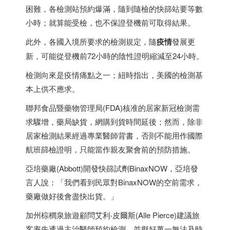
困難，各檢測站預約爆滿，隨到隨檢的快篩站要等數
小時；就算能受檢，也不保證登機前可取得結果。
此外，各國入境所要求的檢測規定，隨
疫情
發展更
新，可能從登機前72小時的陰性證明縮減至24小時。
檢測向來是疫情痛點之一；紐時指出，美國的檢測基
本上供不應求。
聯邦食品暨藥物管理局(FDA)核准的居家新冠檢測需
求驟增，藥局缺貨，網購到貨時間延後；然而，除非
居家檢測結果經過專業醫師背書，否則不能用作國際
航班篩檢證明，只能當作親友聚會前的預防措施。
亞培藥廠(Abbott)開發快篩試劑BinaxNOW，亞培發
言人說：「我們看到民眾對BinaxNOW的空前需求，
藥廠做好後會盡快出貨。」
加州棕櫚泉旅遊顧問艾利‧皮爾斯(Alle Pierce)建議旅
客率先透過主治醫師預約檢測，並擬好萬一無法及時