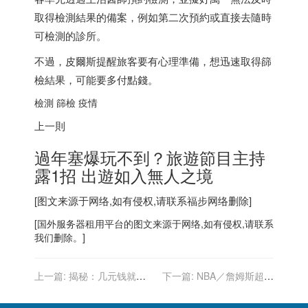
取得檢測結果的備案，例如第二次預約或直接去隨時
可檢測的診所。
不過，皮爾斯提醒旅客要有心理準備，想迅速取得篩
檢結果，可能要多付點錢。
檢測 篩檢 疫情
上一則
過年塞爆玩不到？旅遊節目主持
露1招 出遊如入無人之境
[图文来源于网络,如有侵权,请联系
福步
网络删除]
[
国外服务器
租用平台的图文来源于网络,如有侵权,请联系
我们删除。]
上一篇:
揭秘：几元钱就能
下一篇:
NBA／詹姆斯超越
买到网红速成脚本？无外乎
布萊恩 躍居聖誕大戰歷史得
是给外行看的热闹罢了
分王