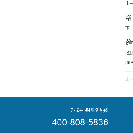
上
洛
下
跨
[
[
国
上一
7× 24小时服务热线
400-808-5836