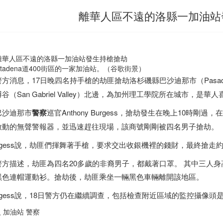
離華人區不遠的洛縣一加油站
ltadena道400街區的一家加油站。（谷歌街景）
警方消息，17日晚四名持手槍的劫匪搶劫洛杉磯縣巴沙迪那市（Pasad
谷（San Gabriel Valley）北邊，為加州理工學院所在城市，是
巴沙迪那市
警察
巡官Anthony Burgess，搶劫發生在晚上10時剛過，
啟動的無聲警報器，並迅速趕往現場，該商號剛剛被四名男子搶劫。
urgess說，劫匪們揮舞著手槍，要求交出收銀機裡的錢財，最終搶走
警方描述，劫匪為四名20多歲的非裔男子，都戴著口罩。 其中三人身
黑色連帽運動衫。搶劫後，劫匪乘坐一輛黑色車輛離開該地區。
urgess說，18日警方仍在繼續調查，包括檢查附近區域的監控攝像頭
 加油站 警察