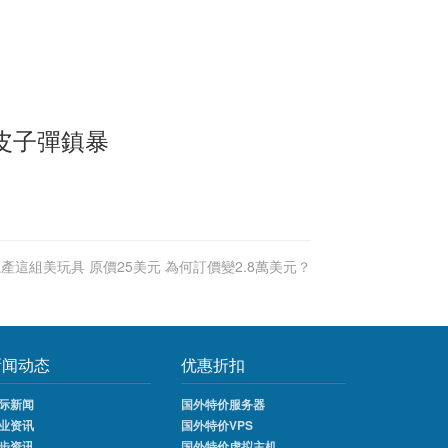
皮子彈鎮暴
台生產這組美玩具 原價25美元 為何訂價變2.8萬美元？
新闻动态
优惠折扣
际新闻
国外特价服务器
业资讯
国外特价VPS
步资讯
国外特价虚拟主机