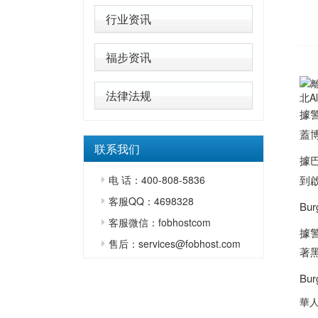
行业资讯
福步资讯
法律法规
北A
據
蓋博
联系我们
據
电 话：400-808-5836
到
客服QQ：4698328
B
客服微信：fobhostcom
據
售后：services@fobhost.com
著
B
華人