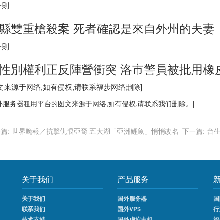
一則
縣雙重槍殺案 死者確認是來自外州的夫妻
一則
性別權利正反陣營衝突 洛市警員被批用橡
图文来源于网络,如有侵权,请联系
福步
网络删除]
外服务器
租用平台的图文来源于网络,如有侵权,请联系我们删除。]
篇:
世界晚報／抗擊仇恨亞裔 五大湖「亞洲鯉魚」悄悄改名
下一篇:
关于我们
产品服务
关于我们
国外服务器
国
联系我们
国外VPS
行
技术支持
国外虚拟主机
福