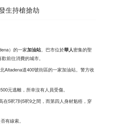
發生持槍搶劫
ena）的一家
加油站
。巴市位於
華人
密集的聖
華人喜歡前往消費的城市。
在北Altadena道400號街區的一家加油站。警方收
約500元逃離，所幸沒有人員受傷。
高在5呎7到5呎9之間，而第四人身材魁梧，穿
是否有線索。