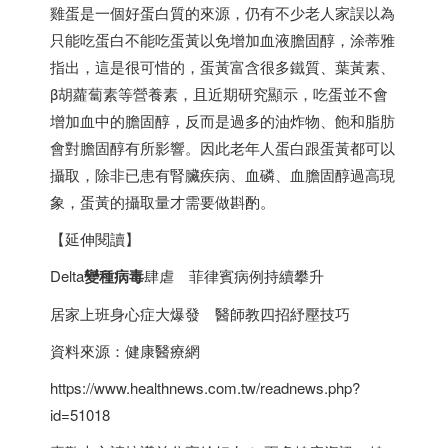
雞蛋是一個好蛋白質的來源，仍有不少老人家誤以為
只能吃蛋白不能吃蛋黃以免增加血液膽固醇，涂蒂雅
指出，這是很可惜的，蛋黃富含很多鐵質、葉黃素、
β胡蘿蔔素等營養素，且近期研究顯示，吃蛋並不會
增加血中的膽固醇，反而是過多的油炸物、飽和脂肪
會對膽固醇有所影響。因此老年人蛋白跟蛋黃都可以
攝取，除非已患有腎臟疾病、血磷、血膽固醇過高現
象，蛋黃的攝取量才需要做斟酌。
【延伸閱讀】
Delta
變種病毒
肆虐 菲律賓病例持續攀升
居家上班身心症大爆發 醫師教四招紓壓技巧
資料來源：健康醫療網
https://www.healthnews.com.tw/readnews.php?
id=51018