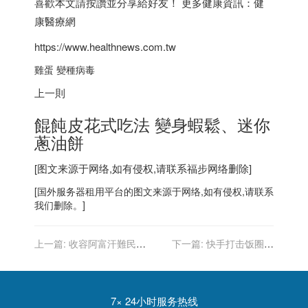
喜歡本文請按讚並分享給好友！ 更多健康資訊：健
康醫療網
https://www.healthnews.com.tw
雞蛋 變種病毒
上一則
餛飩皮花式吃法 變身蝦鬆、迷你
蔥油餅
[图文来源于网络,如有侵权,请联系
福步
网络删除]
[
国外服务器
租用平台的图文来源于网络,如有侵权,请联系
我们删除。]
上一篇:
收容阿富汗難民
下一篇:
快手打击饭圈乱
「毫不猶豫」 這兩國同意美
象：再处置违规视频 33958
國請託
条，违规帐号 175 个
7× 24小时服务热线