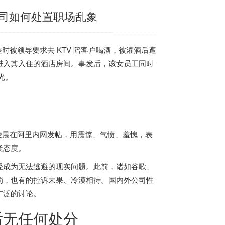
司如何处置职场乱象
时被领导要求去 KTV 陪客户喝酒，被灌酒后遭
进入其入住的酒店房间。事发后，该女员工同时
光。
 日凌晨在阿里内网发帖，用震惊、气愤、羞愧，表
疑态度。
经成为无法逃避的现实问题。此前，诸如谷歌、
罚，也有的控诉未果、冷漠相待
。国内外公司性
广泛的讨论。
后无任何处分