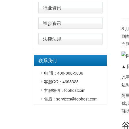
行业资讯
福步资讯
8
到
法律法规
向
联系我们
▲
电 话：400-808-5836
此
客服QQ：4698328
达
客服微信：fobhostcom
阿
售后：services@fobhost.com
优
骚