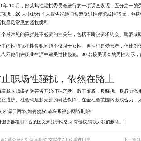
020 年 10 月，好莱坞性骚扰委员会进行的一项调查发现，五分之
或骚扰，20 人中就有 1 人报告说她们曾遭受过性侵犯或性骚扰，
骚扰是最常见的骚扰类型。
二个最常见的骚扰是不必要的性关注，包括不断被要求约会、喝酒或
业中的性骚扰和性侵犯问题不仅限于女性。男性也是受害者，但比例仅为
人表示他们在职业生涯中遭受过性侵犯。80 名接受调查的男性表示，他
。
防止职场性骚扰，依然在路上
随着越来越多的受害者开始打破沉默、敢于维权，反骚扰、反权力滥
权益维护、社会构建起完善的司法保障，在全社会范围内形成合力，
图文来源于网络,如有侵权,请联系
福步
网络删除]
外服务器
租用平台的图文来源于网络,如有侵权,请联系我们删除。]
篇:
遭奈及利亞叛軍綁架 女學生7年後重獲自由
下一篇: