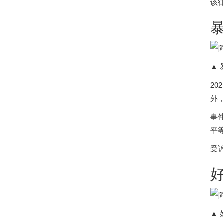
该律
▲ 
202
外
事
平
受
▲ 