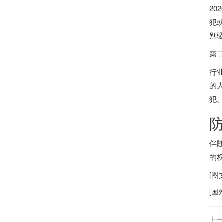
2
犯
别
第
行
的
犯
伴
的
[
[
国
上一