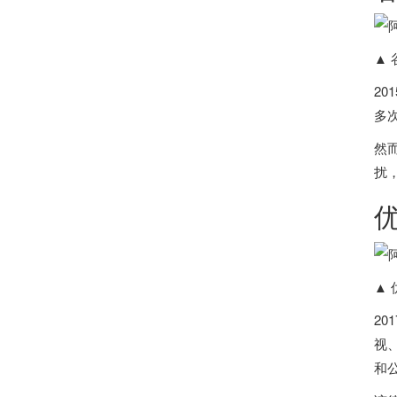
▲ 
20
多
然
扰
▲ 
2
视
和