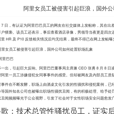
阿里女员工被侵害引起巨浪，国外公
 月 7 日，有认证为阿里巴巴员工的网友在社交媒体上发帖称，其在出差
客户猥亵。该员工还表示，事后查看酒店录像，男领导当夜更是四次
阿里 HR 及 P10 反馈相关情况后均无结果，最终不得已在网上发帖曝
 阿里巴巴
事一出，引起巨大反响。阿里巴巴董事局主席兼 CEO 张勇 8 月 8
对阿里一员工涉嫌侵犯女同事事件的感受。但却被网友及内部员工质
里事件在不断发酵，职场上由酒桌文化引发的性骚扰和侵犯案例，已
步等国外知名公司也被曝出职场性骚扰丑闻，
有的积极处理、给予处
扰丑闻频频曝光于公众视野，引发了社会对于女性职场安全问题愈发
谷歌：技术总管性骚扰员工，证实