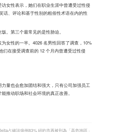
一的受访女性表示，她们在职业生涯中曾遭受过性侵
包括笑话、评论和基于性别的粗俗性术语在内的性
吃饭。第三个最常见的是性胁迫。
女性的一半。4026 名男性回答了调查，10%
们在接受调查前的 12 个月内曾遭受过性侵
用力量也会愈加团结和强大，只有公司加强员工
才能推动职场和社会环境的真正改善。
Delta占確診病例83% 紐約市再被列為「高危地區」