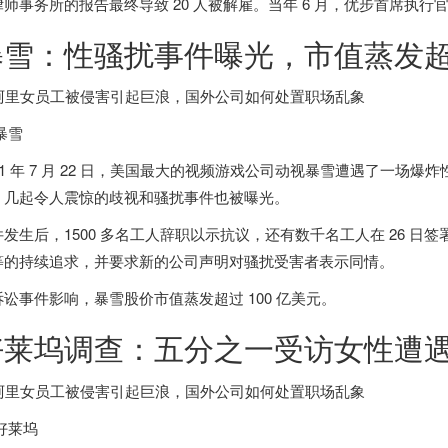
师事务所的报告最终导致 20 人被解雇。当年 6 月，优步首席执行官特拉维斯・
暴雪：性骚扰事件曝光，市值蒸发超 1
暴雪
1 年 7 月 22 日，
美国
最大的视频游戏公司动视暴雪遭遇了一场爆炸
，几起令人震惊的歧视和骚扰事件也被曝光。
件发生后，1500 多名工人辞职以示抗议，还有数千名工人在 26 
等的持续追求，并要求新的公司声明对骚扰受害者表示同情。
诉讼事件影响，暴雪股价市值蒸发超过 100 亿美元。
好莱坞调查：五分之一受访女性遭
好莱坞