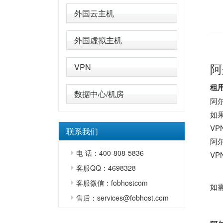
外国云主机
外国虚拟主机
阿
VPN
租
数据中心/机房
阿
如
V
联系我们
阿
电 话：400-808-5836
V
客服QQ：4698328
客服微信：fobhostcom
如
售后：services@fobhost.com