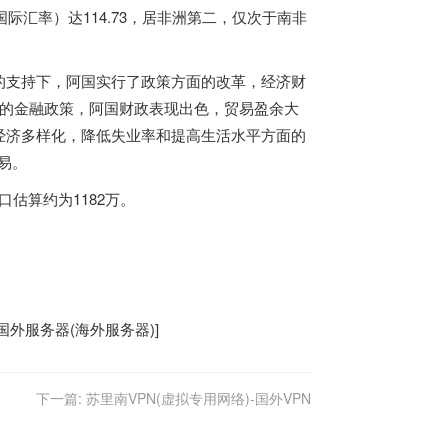
际汇率）达114.73，居非洲第二，仅次于南非
的支持下，阿国实行了政策方面的改革，经济财
严格的金融政策，阿国财政表现出色，贸易盈余大
经济多样化，降低失业率和提高生活水平方面的
易。
口估算约为1182万。
国外服务器
(
海外服务器
)]
下一篇:
苏里南VPN(虚拟专用网络)-国外VPN