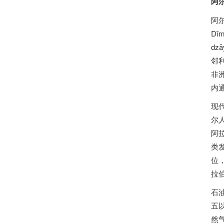
阿
阿尔及利亚民主人
Dīmuq
d
邻
非
内
现
尔
阿
类
位
拉
石
五
然