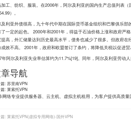
品加工、纺织、服装。在2006年，阿尔及利亚的国内生产总值列表（国
54.99）。
尔及利亚外债很高，九十年代中期在国际货币基金组织和巴黎俱乐部
有了一定的起色。 2000年和2001年，得益于石油价格上涨和政府
度提高，外汇储量达到历史最高水平，债务也减少了很多。但政府在
力成效不高。 2001年，政府和欧盟签订了条约，将降低关税以促进贸
17年阿尔及利亚失业率估算约为11.7%[19]。同年，阿尔及利亚劳动人
文章导航
篇:
苏里南VPN
篇:
莱索托VPN
步
网络专业提供
服务器
、
云主机
、
虚拟主机
租用，为客户提供高质量
篇:
莱索托VPN(虚拟专用网络)-国外VPN