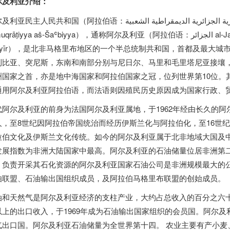
尔及利亚介绍：
民共和国（阿拉伯语：الجمهورية الجزائرية الديمقراطية الشعبية‎‎ al-Jumhūriyya al-Jazāʾiriyya ad-
rāṭiyya aš-Šaʿbiyya），通称阿尔及利亚（阿拉伯语：الجزائر‎‎ al-Jazāʾir；阿尔及利亚阿拉伯语：الدزاير‎‎ al-
zāyīr），是北非马格里布地区的一个半总统制共和国，首都及最大
利比亚、突尼斯，东南和南部分别与尼日尔、马里和毛里塔尼亚接壤
洲国家之首，亦是地中海国家和阿拉伯国家之冠，位列世界第10位。
通用阿尔及利亚阿拉伯语，而法语则因殖民历史原因成为国家行政、
代阿尔及利亚的前身为法国阿尔及利亚属地，于1962年经由长久的
人，至8世纪因阿拉伯帝国统治而经历伊斯兰化与阿拉伯化，至16世
拉伯文化及伊斯兰文化传统。如今的阿尔及利亚属于北非地域大国及
发展指数为非洲大陆国家中最高。阿尔及利亚的石油储量位居非洲第
，负责开采其石化资源的阿尔及利亚国家石油公司是非洲规模最大的
伯联盟、石油输出国组织成员，及阿拉伯马格里布联盟的创始成员。
油和天然气是阿尔及利亚经济的支柱产业，大约占总收入的百分之六
以上的出口收入，于1969年成为石油输出国家组织的会员国。阿尔
气出口国。阿尔及利亚石油储量为全世界第十四。 农业主要有产小麦