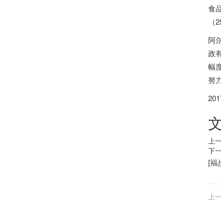
食
（2
阿
政
幅
努
20
上一
下一
[
福
上一