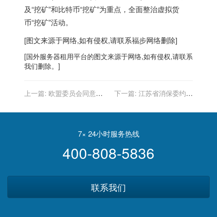
及“挖矿”和比特币“挖矿”为重点，全面整治虚拟货
币“挖矿”活动。
[图文来源于网络,如有侵权,请联系
福步
网络删除]
[
国外服务器
租用平台的图文来源于网络,如有侵权,请联系
我们删除。]
上一篇:
欧盟委员会同意将
下一篇:
江苏省消保委约谈
手机“漫游”免费政策再延长
百合佳缘、珍爱网、我主良
10 年
缘等婚恋交友平台
7× 24小时服务热线
400-808-5836
联系我们