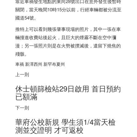
靠近車禍發生地點的東向28號出口在意外發生後暫時
關閉，當天晚間10時15分以前，行經車輛都被分流至
國道54號。
推特上可以看到幾張肇事現場的照片，其中一張在車
輛撞進收費站後起火，且巨大的煙霧不斷在空中瀰
漫；另一張照片則是在火勢被撲滅後，遺留下燒焦的
殘骸。
車禍 新澤西州 新罕布夏州
上一則
休士頓篩檢站29日啟用 首日預約
已額滿
下一則
華府公校新規 學生須1/4當天檢
測並交證明 才可返校