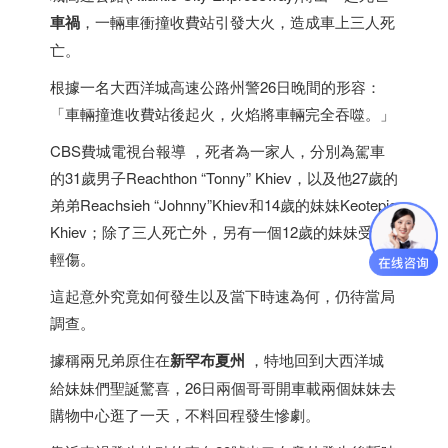
車禍
，一輛車衝撞收費站引發大火，造成車上三人死
亡。
根據一名大西洋城高速公路州警26日晚間的形容：
「車輛撞進收費站後起火，火焰將車輛完全吞噬。」
CBS費城電視台報導 ，死者為一家人，分別為駕車
的31歲男子Reachthon “Tonny” Khiev，以及他27歲的
弟弟Reachsieh “Johnny”Khiev和14歲的妹妹Keotepie
Khiev；除了三人死亡外，另有一個12歲的妹妹受到
輕傷。
這起意外究竟如何發生以及當下時速為何，仍待當局
調查。
據稱兩兄弟原住在
新罕布夏州
，特地回到大西洋城
給妹妹們聖誕驚喜，26日兩個哥哥開車載兩個妹妹去
購物中心逛了一天，不料回程發生慘劇。