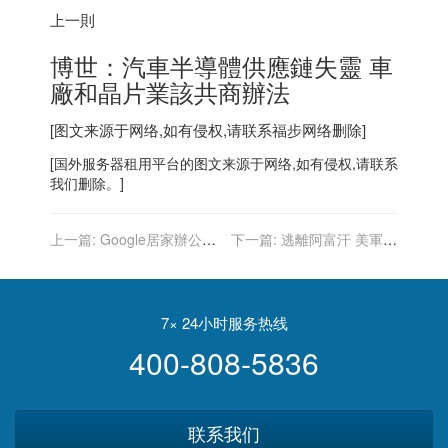
上一則
博世：汽車半導體供應鏈失靈 車
廠和晶片業該共商辦法
[图文来源于网络,如有侵权,请联系
福步
网络删除]
[
国外服务器
租用平台的图文来源于网络,如有侵权,请联系
我们删除。]
上一篇:
Google居家辦公者
下一篇:
逃離阿富汗 美軍C-
恐被減薪 長途通勤者受影響
17運輸機擠滿640人強行起
更甚
飛
7× 24小时服务热线
400-808-5836
联系我们