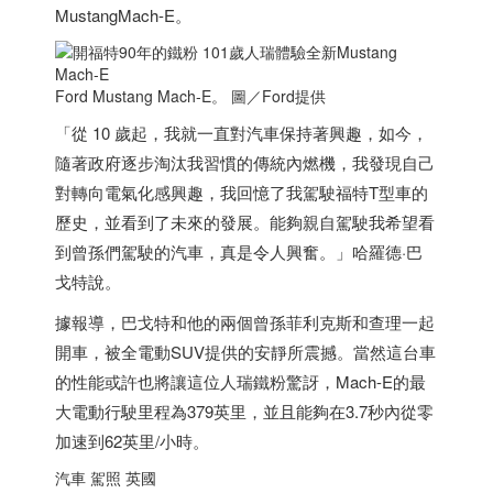
MustangMach-E。
Ford Mustang Mach-E。 圖／Ford提供
「從 10 歲起，我就一直對汽車保持著興趣，如今，
隨著政府逐步淘汰我習慣的傳統內燃機，我發現自己
對轉向電氣化感興趣，我回憶了我駕駛福特T型車的
歷史，並看到了未來的發展。能夠親自駕駛我希望看
到曾孫們駕駛的汽車，真是令人興奮。」哈羅德·巴
戈特說。
據報導，巴戈特和他的兩個曾孫菲利克斯和查理一起
開車，被全電動SUV提供的安靜所震撼。當然這台車
的性能或許也將讓這位人瑞鐵粉驚訝，Mach-E的最
大電動行駛里程為379英里，並且能夠在3.7秒內從零
加速到62英里/小時。
汽車 駕照 英國