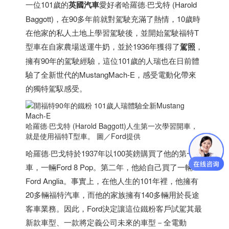
一位101歲的
英國
汽車
愛好者哈羅德·巴戈特 (Harold
Baggott)，在90多年前就對駕駛充滿了熱情，10歲時
在他家的私人土地上學習駕駛後，並開始駕駛福特T
型車在自家農場送運牛奶，並於1936年獲得了
駕照
，
擁有90年的駕駛經驗，這位101歲的人瑞也在日前體
驗了全新世代的MustangMach-E，感受電動化帶來
的獨特駕馭感受。
哈羅德·巴戈特 (Harold Baggott)人生第一次學習開車，
就是使用福特T型車。 圖／Ford提供
哈羅德·巴戈特於1937年以100英鎊購買了他的第一輛
車，一輛Ford 8 Pop。第二年，他給自己買了一輛
Ford Anglia。事實上，在他人生的101年裡，他擁有
20多輛福特汽車，而他的家族擁有140多輛用於長途
客車業務。因此，Ford決定讓這位鐵粉客戶試駕其最
新款車型、一款將定義公司未來的車型－全電動