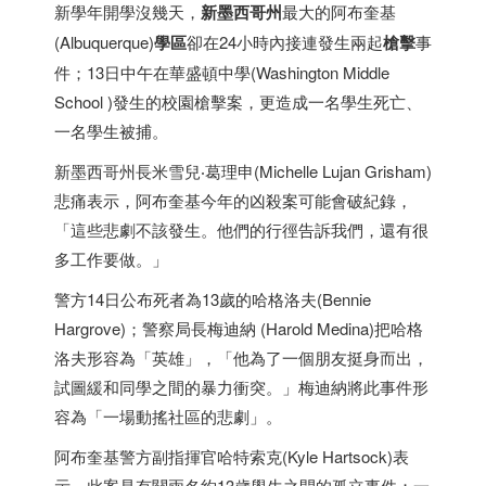
新學年開學沒幾天，
新
墨西哥
州
最大的阿布奎基
(Albuquerque)
學區
卻在24小時內接連發生兩起
槍擊
事
件；13日中午在華盛頓中學(Washington Middle
School )發生的校園槍擊案，更造成一名學生死亡、
一名學生被捕。
新
墨西哥
州長米雪兒‧葛理申(Michelle Lujan Grisham)
悲痛表示，阿布奎基今年的凶殺案可能會破紀錄，
「這些悲劇不該發生。他們的行徑告訴我們，還有很
多工作要做。」
警方14日公布死者為13歲的哈格洛夫(Bennie
Hargrove)；警察局長梅迪納 (Harold Medina)把哈格
洛夫形容為「英雄」，「他為了一個朋友挺身而出，
試圖緩和同學之間的暴力衝突。」梅迪納將此事件形
容為「一場動搖社區的悲劇」。
阿布奎基警方副指揮官哈特索克(Kyle Hartsock)表
示，此案是有關兩名約13歲學生之間的孤立事件；一