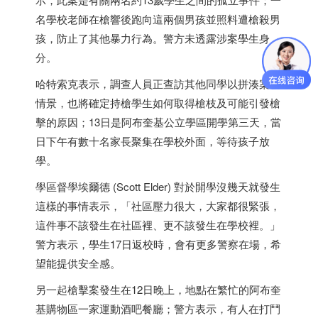
名學校老師在槍響後跑向這兩個男孩並照料遭槍殺男
孩，防止了其他暴力行為。警方未透露涉案學生身
分。
哈特索克表示，調查人員正查訪其他同學以拼湊案發
情景，也將確定持槍學生如何取得槍枝及可能引發槍
擊的原因；13日是阿布奎基公立學區開學第三天，當
日下午有數十名家長聚集在學校外面，等待孩子放
學。
學區督學埃爾德 (Scott Elder) 對於開學沒幾天就發生
這樣的事情表示，「社區壓力很大，大家都很緊張，
這件事不該發生在社區裡、更不該發生在學校裡。」
警方表示，學生17日返校時，會有更多警察在場，希
望能提供安全感。
另一起槍擊案發生在12日晚上，地點在繁忙的阿布奎
基購物區一家運動酒吧餐廳；警方表示，有人在打鬥