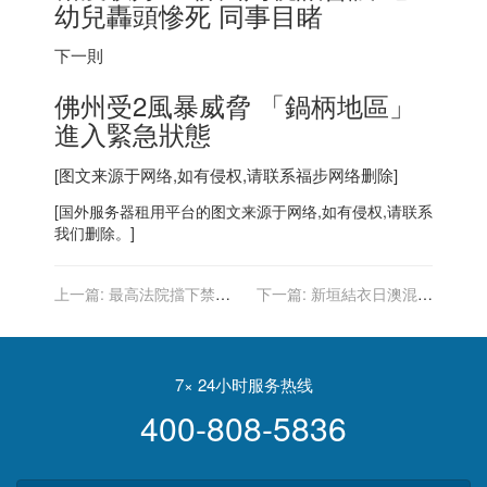
幼兒轟頭慘死 同事目睹
下一則
佛州受2風暴威脅 「鍋柄地區」
進入緊急狀態
[图文来源于网络,如有侵权,请联系
福步
网络删除]
[
国外服务器
租用平台的图文来源于网络,如有侵权,请联系
我们删除。]
上一篇:
最高法院擋下禁止
下一篇:
新垣結衣日澳混血
逼遷令 允房東驅逐不付租金
小師妹 才12歲顏值就逆天
房客
7× 24小时服务热线
400-808-5836