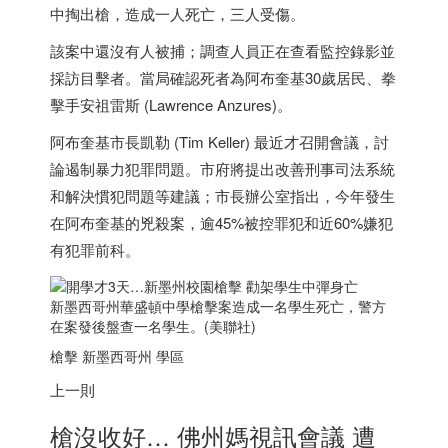
中掏出槍，造成一人死亡，三人受傷。
該案中還沒有人被捕；調查人員正在查看監控錄影並
採訪目擊者。當局確認死者為阿布奎基30歲居民、拳
擊手安祖雷斯 (Lawrence Anzures)。
阿布奎基市長凱勒 (Tim Keller) 最近才召開會議，討
論遏制暴力犯罪問題。市府將提出改善刑事司法系統
和解決慣犯問題等建議；市長辦公室指出，今年發生
在阿布奎基的兇殺案，逾45%被控罪犯和近60%嫌犯
有犯罪前科。
新
墨西哥
州華盛頓中學槍擊案造成一名學生死亡，警方
在案發後盤查一名學生。(美聯社)
槍擊 新
墨西哥
州 學區
上一則
槍沒收好… 佛州媽視訊會議 遭