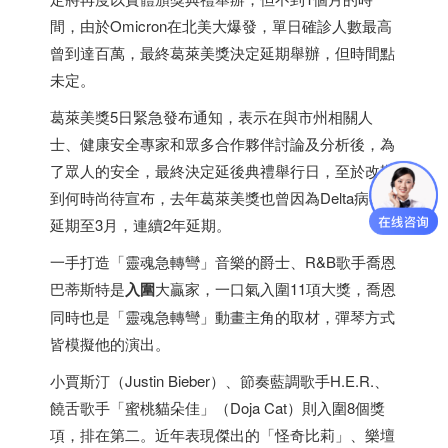
間，由於Omicron在北美大爆發，單日確診人數最高
曾到達百萬，最終葛萊美獎決定延期舉辦，但時間點
未定。
葛萊美獎5日緊急發布通知，表示在與市州相關人
士、健康安全專家和眾多合作夥伴討論及分析後，為
了眾人的安全，最終決定延後典禮舉行日，至於改期
到何時尚待宣布，去年葛萊美獎也曾因為Delta病毒
延期至3月，連續2年延期。
一手打造「靈魂急轉彎」音樂的爵士、R&B歌手喬恩
巴蒂斯特是
入圍
大贏家，一口氣入圍11項大獎，喬恩
同時也是「靈魂急轉彎」動畫主角的取材，彈琴方式
皆模擬他的演出。
小賈斯汀（Justin Bieber）、節奏藍調歌手H.E.R.、
饒舌歌手「蜜桃貓朵佳」（Doja Cat）則入圍8個獎
項，排在第二。近年表現傑出的「怪奇比莉」、樂壇