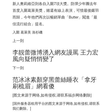
新人奧莉維亞則各自入圍7項大獎。防彈少年團去年
首度入圍葛萊美獎，雖還有線上表演，可惜最後鎩羽
而歸，今年他們再次以暢銷單曲「Butter」闖進「最
佳流行組合」提名。
入圍 葛萊美 洛杉磯
上一則
李靚蕾微博湧入網友謾罵 王力宏
風向疑悄悄變了
下一則
范冰冰素顏穿黑蕾絲睡衣「拿牙
刷梳眉」網看傻
[图文来源于网络,如有侵权,请联系
福步
网络删除]
[
国外服务器
租用平台的图文来源于网络,如有侵权,请联系
我们删除。]