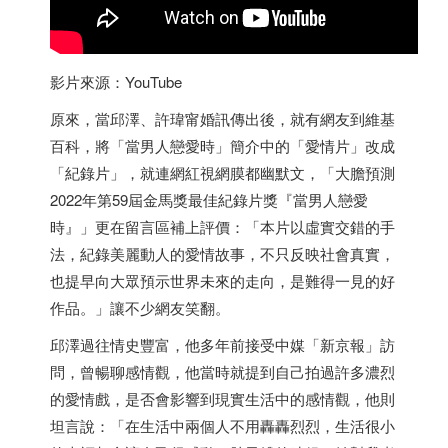
影片來源：YouTube
原來，當邱澤、許瑋甯婚訊傳出後，就有網友到維基
百科，將「當男人戀愛時」簡介中的「愛情片」改成
「紀錄片」，就連網紅視網膜都幽默文，「大膽預測
2022年第59屆金馬獎最佳紀錄片獎『當男人戀愛
時』」更在留言區補上評價：「本片以虛實交錯的手
法，紀錄美麗動人的愛情故事，不只反映社會真實，
也提早向大眾預示世界未來的走向，是難得一見的好
作品。」讓不少網友笑翻。
邱澤過往情史豐富，他多年前接受中媒「新京報」訪
問，曾暢聊感情觀，他當時就提到自己拍過許多濃烈
的愛情戲，是否會影響到現實生活中的感情觀，他則
坦言說：「在生活中兩個人不用轟轟烈烈，生活很小