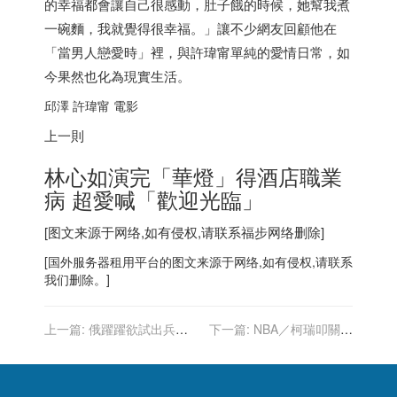
的幸福都會讓自己很感動，肚子餓的時候，她幫我煮
一碗麵，我就覺得很幸福。」讓不少網友回顧他在
「當男人戀愛時」裡，與許瑋甯單純的愛情日常，如
今果然也化為現實生活。
邱澤 許瑋甯 電影
上一則
林心如演完「華燈」得酒店職業
病 超愛喊「歡迎光臨」
[图文来源于网络,如有侵权,请联系
福步
网络删除]
[
国外服务器
租用平台的图文来源于网络,如有侵权,请联系
我们删除。]
上一篇:
俄躍躍欲試出兵烏
下一篇:
NBA／柯瑞叩關最
克蘭 諾貝爾和平獎得主：開
多記三分球保持人 詹皇喊盼
戰難避免
到場說恭喜