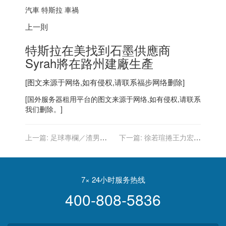
汽車 特斯拉 車禍
上一則
特斯拉在美找到石墨供應商
Syrah將在路州建廠生產
[图文来源于网络,如有侵权,请联系
福步
网络删除]
[
国外服务器
租用平台的图文来源于网络,如有侵权,请联系
我们删除。]
上一篇:
足球專欄／渣男滿
下一篇:
徐若瑄捲王力宏離
地 足壇王力宏何其多
婚風波 老公發聲：嚴重影響
我們一家
7× 24小时服务热线
400-808-5836