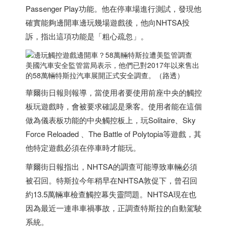
Passenger Play功能。他在停車場進行測試，發現他
確實能夠邊開車邊玩幾場遊戲後，他向NHTSA投
訴，指出這項功能是「粗心疏忽」。
美國汽車安全監管當局表示，他們已對2017年以來售出
的58萬輛特斯拉汽車展開正式安全調查。（路透）
華爾街日報則報導，當使用者要使用前座中央的觸控
板玩遊戲時，會被要求確認是乘客。使用者能在這個
做為儀表板功能的中央觸控板上，玩Solitaire、Sky
Force Reloaded 、The Battle of Polytopia等遊戲，其
他特定遊戲必須在停車時才能玩。
華爾街日報指出，NHTSA的調查可能導致車輛必須
被召回。特斯拉今年稍早在NHTSA敦促下，曾召回
約13.5萬輛車檢查觸控幕失靈問題。NHTSA現在也
因為最近一連串車禍事故，正調查特斯拉的自動駕駛
系統。