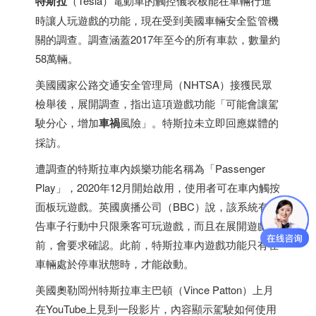
特斯拉
（Tesla）電動車的觸控儀表板能在車輛行進
時讓人玩遊戲的功能，現在受到美國車輛安全監管機
關的調查。調查涵蓋2017年至今的所有車款，數量約
58萬輛。
美國國家公路交通安全管理局（NHTSA）接獲民眾
檢舉後，展開調查，指出這項遊戲功能「可能會讓駕
駛分心，增加
車禍
風險」。特斯拉未立即回應媒體的
採訪。
遭調查的特斯拉車內娛樂功能名稱為「Passenger
Play」，2020年12月開始啟用，使用者可在車內觸按
面板玩遊戲。英國廣播公司（BBC）說，該系統有警
告車子行動中只限乘客可玩遊戲，而且在展開遊戲之
前，會要求確認。此前，特斯拉車內遊戲功能只有在
車輛處於停車狀態時，才能啟動。
美國奧勒岡州特斯拉車主巴頓（Vince Patton）上月
在YouTube上見到一段影片，內容顯示駕駛如何使用