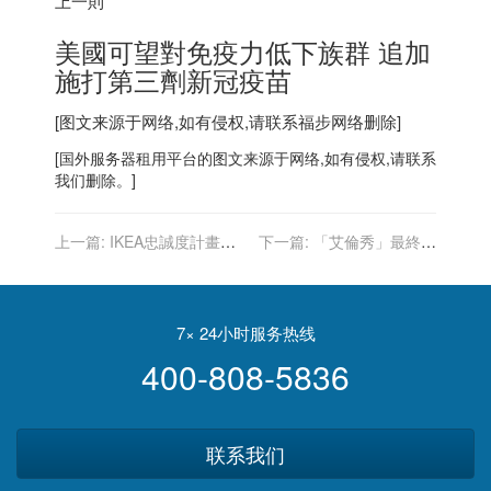
上一則
美國可望對免疫力低下族群 追加
施打第三劑新冠疫苗
[图文来源于网络,如有侵权,请联系
福步
网络删除]
[
国外服务器
租用平台的图文来源于网络,如有侵权,请联系
我们删除。]
上一篇:
IKEA忠誠度計畫十
下一篇:
「艾倫秀」最終季
周年 推超獨特獎品…「肉丸
將登場 預告回顧豐功偉業
香」蠟燭
亮數字密碼
7× 24小时服务热线
400-808-5836
联系我们