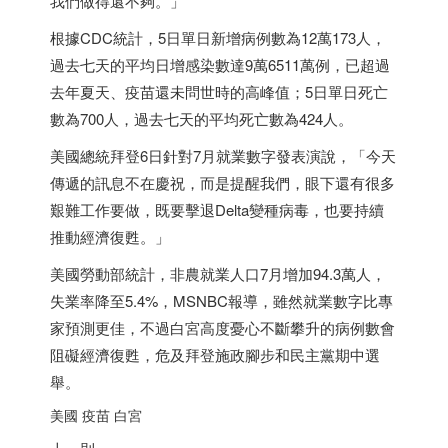
我們做得還不夠。」
根據CDC統計，5日單日新增病例數為12萬173人，
過去七天的平均日增感染數達9萬6511萬例，已超過
去年夏天、疫苗還未問世時的高峰值；5日單日死亡
數為700人，過去七天的平均死亡數為424人。
美國總統拜登6日針對7月就業數字發表演說，「今天
傳遞的訊息不在慶祝，而是提醒我們，眼下還有很多
艱難工作要做，既要擊退Delta變種病毒，也要持續
推動經濟復甦。」
美國勞動部統計，非農就業人口7月增加94.3萬人，
失業率降至5.4%，MSNBC報導，雖然就業數字比專
家預測更佳，不過白宮高度憂心不斷攀升的病例數會
阻礙經濟復甦，危及拜登施政腳步和民主黨期中選
舉。
美國 疫苗 白宮