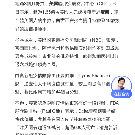
經過8個月努力，
美國
聯邦疾病防治中心（CDC）6
日表示，超過1.65億名美國人完成接種新冠
疫苗
，達
全體美國人的半數；
白宮
正在努力提升12歲到18歲族
群的疫苗接種率。
從區域看，美國國家廣播公司新聞網（NBC）報導，
密西西比州、阿肯色州和路易斯安那州均不到四成民
眾完成接種；東北部的佛蒙特州、麻州和緬因州以超
過六成施打領先全國。
白宮新冠疫情數據主任夏帕爾（Cyrus Shahpar）
說，過去七天平均疫苗施打量，較上周提高11個百分
點、相比兩周前增加44個百分點。
不過，專家認為距離疫情結束還有好一段距離，FDA
顧問歐非特（Paul Offit）表示，Delta變種病毒持續
快速傳播，尤其是在國內疫苗接種率落後的地區，
「昨天還有超過10萬例，超過600人死亡，清楚告訴