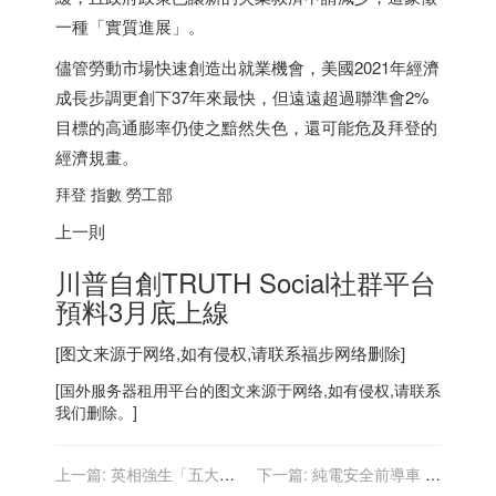
一種「實質進展」。
儘管勞動市場快速創造出就業機會，美國2021年經濟
成長步調更創下37年來最快，但遠遠超過聯準會2%
目標的高通膨率仍使之黯然失色，還可能危及拜登的
經濟規畫。
拜登 指數 勞工部
上一則
川普自創TRUTH Social社群平台
預料3月底上線
[图文来源于网络,如有侵权,请联系
福步
网络删除]
[
国外服务器
租用平台的图文来源于网络,如有侵权,请联系
我们删除。]
上一篇:
英相強生「五大護
下一篇:
純電安全前導車 保