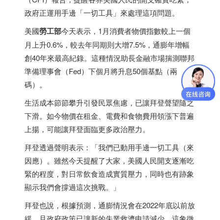
政府正運用手邊「一切工具」來處理這項問題。
美國
勞工部
今天表示，1月消費者物價指數較上一個
月上升0.6%，較去年同期則大增7.5%，通膨年增幅
創40年來最高紀錄。這種情況助長金融市場揣測聯邦
準備理事會（Fed）下個月將升息50個基點（兩
碼）。
生活成本節節攀升引發民眾焦慮，已讓拜登聲望隨之
下滑。如今物價在租金、電費和食物費用領漲下普遍
上揚，可能讓拜登面臨更多政治壓力。
拜登透過聲明表示：「我們已動用手邊一切工具（來
因應）。雖然今天提醒了大家，美國人民開支逐漸吃
緊的程度，對日常飲食造成實質壓力，同時也有跡象
顯示我們會撐過這次挑戰。」
拜登也說，根據預測，通膨情況會在2022年底以前放
緩，且政府政策已讓新的失業救濟申請減少，這象徵