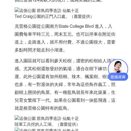
Ted Craig公園的正門入口處。（蕭愛提供）
克雷格公園從公園南方State College Blvd 進入，入
園費每車平時三元，周末五元。也可以停車在附近街
道上，走路進入，就不用付費。不過公園很大，需要
多點時間才能走到小湖邊。
進入園區就可以看到參天松樹，濃密的松樹給人清涼
感。尤其松樹還散發好的氣場，適合在樹下練功，晨
運。此外公園還有加州梧桐、辣木、楓葉樹。樹多鳥
也多，有一對退休的夫婦，常年為這些鳥作義工，照
顧樹上懸掛的鳥屋。有一種藍鳥就長年來此築巢，生
兒育女繁殖下一代。如果在公園看到一抹藍飛過，這
就是格雷格公園特有的藍鳥。
陸軍工兵挖的人工湖。（蕭愛提供）