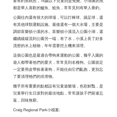
要有釣魚執照，16歲以下兒童則是免費。小湖裏的魚
都是華人喜歡的鱸魚、鯰魚，常常見到有華人垂釣。
公園往內還有很大的球場，可以打棒球、踢足球，還
有其他球類運動設施。最後還有一個大水壩，主要是
調節富樂頓小溪的水。富樂頓小溪流入公園小湖，還
繼續緩緩流到公園另一端，有了水，小溪上長了好多
茂密的水上植物，年年需要挖土機來清理。
這個公園也是最適合帶狗來運動的公園，幾乎入園的
遊人都帶著他們的愛犬，常常見到名種狗。公園規定
一定要用皮帶拴著著狗，不能任由它們亂跑，更別忘
了要清理牠們的排泄物。
幾乎所有重要的點都設有兒童遊樂場，色彩鮮豔，是
兒童舉行生日派對的最佳地點，常常讓孩子們留連忘
返，回味無窮。
Craig Regional Park小檔案: