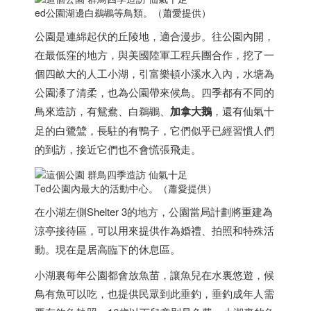
ed公園湖邊白鵜鶘等鳥類。（蕭愛提供）
公園是連綿起伏的丘陵地，適合漫步。往公園內開，
在最低窪的地方，與美國陸軍工程兵團合作，挖了一
個四畝大的人工小湖，引富樂頓小溪水入內，水塘為
公園潻了清柔，也為公園帶來候鳥。四季都有不同的
鳥來造訪，有鴛鴦、白鵜鶘、
加拿大
鵝
，還有仙氣十
足的白鷺鷥，長駐的有鴨子，它們似乎已經習慣人們
的到訪，接近它們也不會慌張飛走。
Ted公園內最大的活動中心。（蕭愛提供）
在小湖左側Shelter 3的地方，公園當局計劃將重建為
涼亭接待區，可以用來提供作為婚禮、拍照和特殊活
動。現在是居高臨下的休息區。
小湖裏每年公園都會放魚苗，讓魚兒在水裏悠遊，候
鳥有魚可以吃，也提供民眾到此垂釣，垂釣成年人需