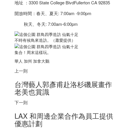
地址 ：3300 State College BlvdFullerton CA 92835
開放時間：春天、夏天: 7:00am -9:00pm
秋天、冬天: 7:00am-6:00pm
不時有候鳥來造訪。（蕭愛提供）
集合！周末這樣玩。
華人 加州
加拿大
鵝
上一則
台灣藝人郭彥甫赴洛杉磯展畫作
老美也賞識
下一則
LAX 和周邊企業合作為員工提供
優惠計劃