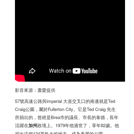
影音來源：蕭愛提供
57號高速公路與imperial 大道交叉口的南邊就是Ted
Craig公園，屬於Fullerton City。它是Ted Craig 先生
所捐出的，曾經是Brea市的議長、市長的泰德，長年
活躍在
加州
政壇上。1979年他過世了，享年82歲。他
捐出這個124英畝大的地方，成為美麗的公園。