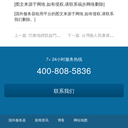
[图文来源于网络,如有侵权,请联系
福步
网络删除]
[
国外服务器
租用平台的图文来源于网络,如有侵权,请联系
我们删除。]
上一篇:
巴黎地標凱旋門全
下一篇:
台灣藝人郭彥甫赴
被包覆 故環境藝術大師構想
洛杉磯展畫作 老美也賞識
實現
7× 24小时服务热线
400-808-5836
联系我们
国外服务器
新闻资讯
博客
网站地图