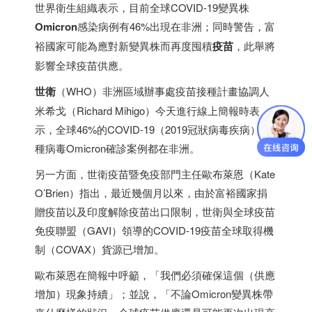
世界衛生組織表示，目前全球COVID-19變異株
Omicron
感染病例有46%出現在非洲；同時警告，富
裕國家可能為應對新變異株而再度囤積
疫苗
，此舉將
影響全球疫苗供應。
世衛
（WHO）非洲區域辦事處疫苗接種計畫協調人
米希戈（Richard Mihigo）今天進行線上簡報時表
示，全球46%的COVID-19（2019冠狀病毒疾病）變
種病毒Omicron確診案例都在非洲。
另一方面，世衛疫苗暨免疫部門主任歐布萊恩（Kate
O’Brien）指出，最近幾個月以來，由於富裕國家捐
贈疫苗以及
印度
解除疫苗出口限制，世衛與全球疫苗
免疫聯盟（GAVI）領導的COVID-19疫苗全球取得機
制（COVAX）貨源已增加。
歐布萊恩在簡報中呼籲，「我們必須確保這個（供應
增加）現象持續」；並說，「不論Omicron變異株帶