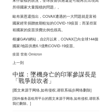
來什麼樣的狀況，全球疫苗供應還是可能再次出現高
所得國家大量囤積的問題」。
歐布萊恩還指出，COVAX遭遇的一大問題就是富裕
國家經常捐贈效期較短的COVID-19疫苗；而某些富
裕國家的疫苗浪費比例也很高。
根據GAVI網站，自2月以來，COVAX已向全球144個
國家/地區供應6.1億劑COVID-19疫苗。
疫苗 世衛 Omicron
上一則
中媒：墜機身亡的印軍參謀長是
「戰爭鼓吹者」
[图文来源于网络,如有侵权,请联系
福步
网络删除]
[
国外服务器
租用平台的图文来源于网络,如有侵权,请联系
我们删除。]