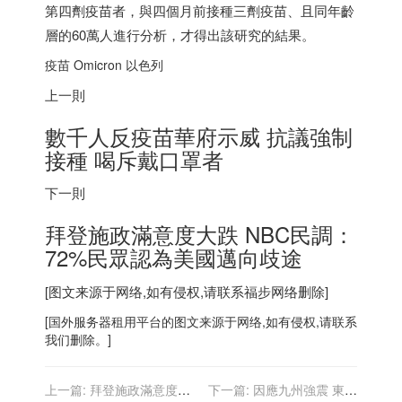
第四劑疫苗者，與四個月前接種三劑疫苗、且同年齡
層的60萬人進行分析，才得出該研究的結果。
疫苗 Omicron
以色列
上一則
數千人反疫苗華府示威 抗議強制
接種 喝斥戴口罩者
下一則
拜登施政滿意度大跌 NBC民調：
72%民眾認為美國邁向歧途
[图文来源于网络,如有侵权,请联系
福步
网络删除]
[
国外服务器
租用平台的图文来源于网络,如有侵权,请联系
我们删除。]
上一篇:
拜登施政滿意度大
下一篇:
因應九州強震 東芝