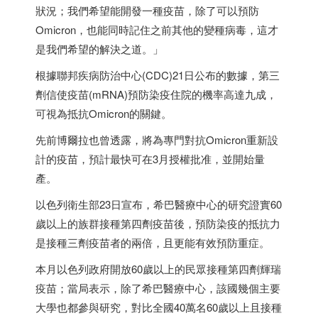
狀況；我們希望能開發一種疫苗，除了可以預防
Omicron，也能同時記住之前其他的變種病毒，這才
是我們希望的解決之道。」
根據聯邦疾病防治中心(CDC)21日公布的數據，第三
劑信使疫苗(mRNA)預防染疫住院的機率高達九成，
可視為抵抗Omicron的關鍵。
先前博爾拉也曾透露，將為專門對抗Omicron重新設
計的疫苗，預計最快可在3月授權批准，並開始量
產。
以色列
衛生部23日宣布，希巴醫療中心的研究證實60
歲以上的族群接種第四劑疫苗後，預防染疫的抵抗力
是接種三劑疫苗者的兩倍，且更能有效預防重症。
本月
以色列
政府開放60歲以上的民眾接種第四劑輝瑞
疫苗；當局表示，除了希巴醫療中心，該國幾個主要
大學也都參與研究，對比全國40萬名60歲以上且接種