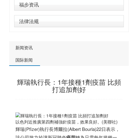
福步资讯
法律法规
新闻资讯
国际新闻
輝瑞執行長：1年接種1劑疫苗 比頻
打追加劑好
以色列
近推廣第四劑補強針疫苗，效果良好。(美聯社)
輝瑞(Pfizer)執行長博爾拉(Albert Bourla)22日表示，
該公司致力於讓新冠肺炎
疫苗
轉為只需每年接種一