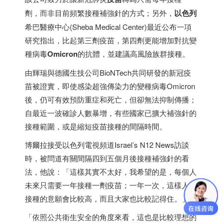
劑，而非目前頻繁接種補強針的方式；另外，
以色列
希巴醫療中心(Sheba Medical Center)最近公布一項
研究指出，比起第三劑疫苗，第四劑更能增加對抗變
種病毒
Omicron
的抗體，並建議高風險族群接種。
由輝瑞與德國生技公司BioNTech共同研發的新冠疫
苗被證實，即使感染超強傳染力的變種病毒Omicron
後，仍可有效預防重症和死亡，但卻無法抑制傳播；
自最近一波確診人數暴增，有些國家已擴大補強針的
接種範圍，或是縮短疫苗接種的間隔時間。
博爾拉接受
以色列
電視頻道Israel’s N12 News訪談
時，被問道有關間隔四到五個月後接種補強針的看
法，他說：「這樣其實不太好，我希望的是，每個人
未來只需要一年接種一劑疫苗；一年一次，這樣人們
接種的意願會比較高，而且大家也比較記得住。」
「依照公共衛生安全的角度來看，這也是比較理想的