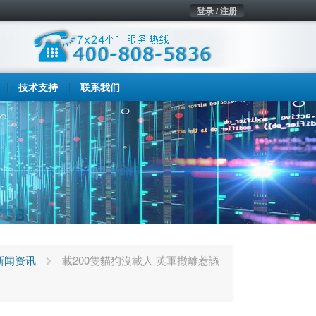
登录 / 注册
技术支持
联系我们
新闻资讯
載200隻貓狗沒載人 英軍撤離惹議