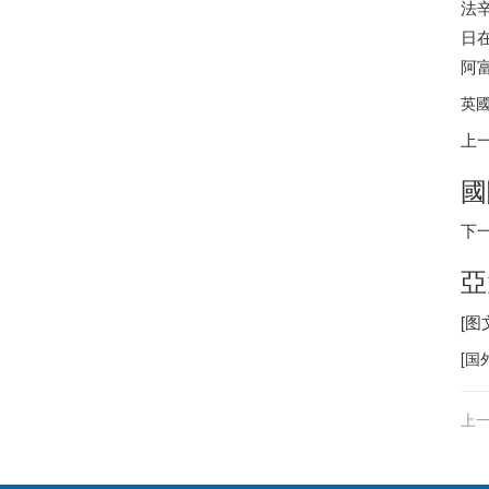
法
日
阿
英國
上
國
下
亞
[
[
国
上一