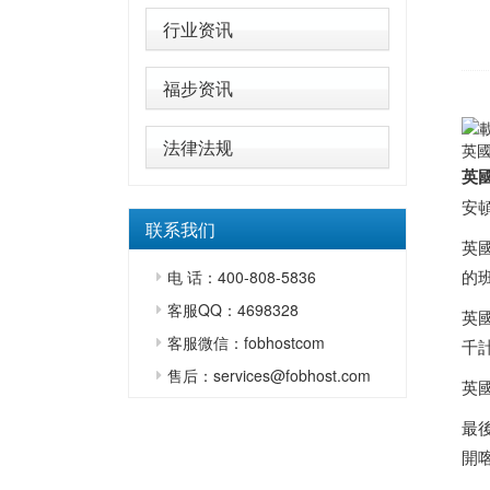
行业资讯
福步资讯
法律法规
英
英
安
联系我们
英
的
电 话：400-808-5836
客服QQ：4698328
英
客服微信：fobhostcom
千
售后：services@fobhost.com
英
最
開