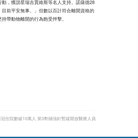
動，獲諧星瑞吉賈維斯等名人支持。諾薩德28
，目前平安無事。」但數以百計符合離開資格的
堅持帶動物離開的行為飽受抨擊。
新冠住院數破10萬人 第3劑補強針暫緩開放醫療人員