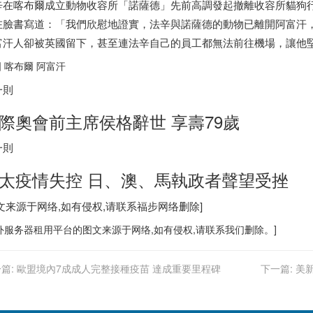
辛在喀布爾成立動物收容所「諾薩德」先前高調發起撤離收容所貓狗行
在臉書寫道：「我們欣慰地證實，法辛與諾薩德的動物已離開阿富汗
富汗人卻被英國留下，甚至連法辛自己的員工都無法前往機場，讓他
 喀布爾 阿富汗
一則
際奧會前主席侯格辭世 享壽79歲
一則
太疫情失控 日、澳、馬執政者聲望受挫
图文来源于网络,如有侵权,请联系
福步
网络删除]
外服务器
租用平台的图文来源于网络,如有侵权,请联系我们删除。]
篇:
歐盟境內7成成人完整接種疫苗 達成重要里程碑
下一篇:
美