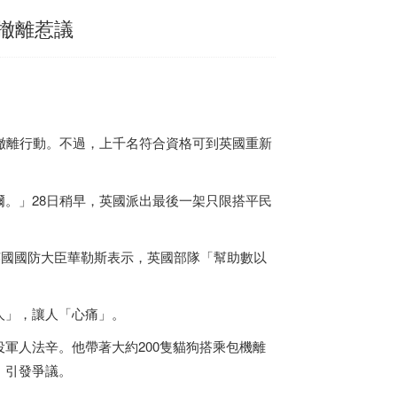
軍撤離惹議
撤離行動。不過，上千名符合資格可到英國重新
。」28日稍早，英國派出最後一架只限搭平民
英國國防大臣華勒斯表示，英國部隊「幫助數以
人」，讓人「心痛」。
軍人法辛。他帶著大約200隻貓狗搭乘包機離
，引發爭議。