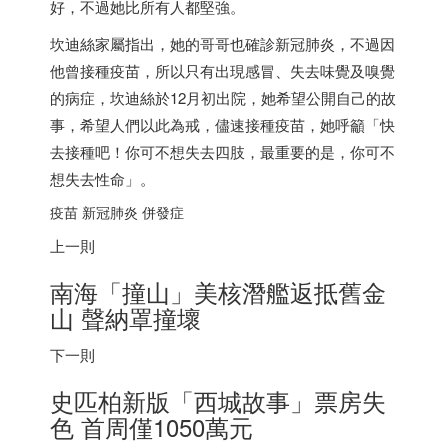
好，不過她比所有人都堅強。
坎迪絲家屬指出，她的哥哥也確診新冠肺炎，不過因
他曾接種疫苗，所以只有出現感冒、失去味覺及嗅覺
的病症，坎迪絲於12月初出院，她希望公開自己的故
事，希望人們以此為戒，儘速接種疫苗，她呼籲「快
去接種吧！你可不想失去四肢，最重要的是，你可不
想失去性命」。
疫苗 新冠肺炎 併發症
上一則
南海「撞山」美核潛艦返抵舊金
山 聲納罩撞壞
下一則
史匹柏新版「西城故事」票房失
色 首周僅1050萬元