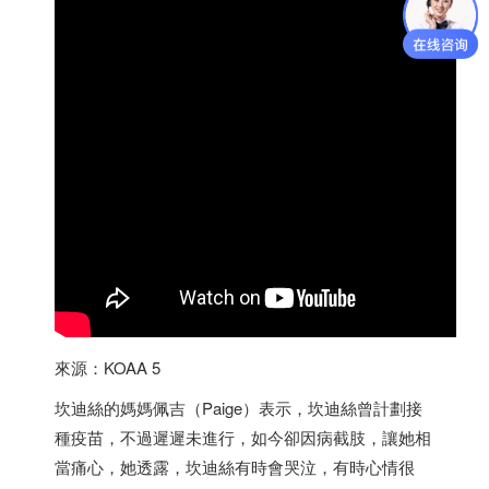
來源：KOAA 5
坎迪絲的媽媽佩吉（Paige）表示，坎迪絲曾計劃接
種疫苗，不過遲遲未進行，如今卻因病截肢，讓她相
當痛心，她透露，坎迪絲有時會哭泣，有時心情很