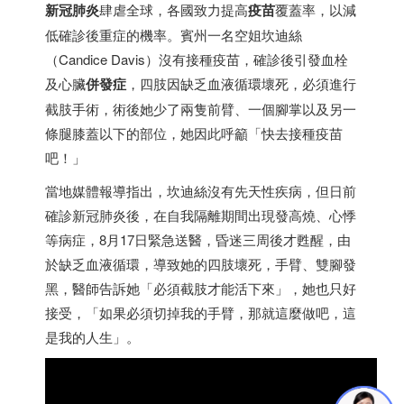
新冠肺炎
肆虐全球，各國致力提高
疫苗
覆蓋率，以減
低確診後重症的機率。賓州一名空姐坎迪絲
（Candice Davis）沒有接種疫苗，確診後引發血栓
及心臟
併發症
，四肢因缺乏血液循環壞死，必須進行
截肢手術，術後她少了兩隻前臂、一個腳掌以及另一
條腿膝蓋以下的部位，她因此呼籲「快去接種疫苗
吧！」
當地媒體報導指出，坎迪絲沒有先天性疾病，但日前
確診新冠肺炎後，在自我隔離期間出現發高燒、心悸
等病症，8月17日緊急送醫，昏迷三周後才甦醒，由
於缺乏血液循環，導致她的四肢壞死，手臂、雙腳發
黑，醫師告訴她「必須截肢才能活下來」，她也只好
接受，「如果必須切掉我的手臂，那就這麼做吧，這
是我的人生」。