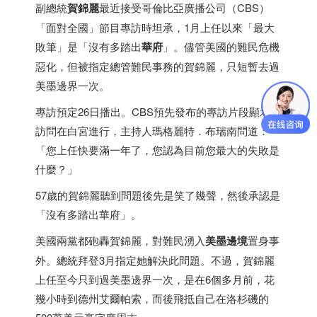
副總統
賀錦麗
最近接受哥倫比亞廣播公司（CBS）
「面對全國」節目專訪時坦承，1月上任以來「最大
敗筆」是「沒有多踏出
華府
」。儘管美國的難民危機
惡化，但被指定總管難民事務的賀錦麗，只短暫去過
美墨邊界一次。
專訪預定26日播出。CBS預先發布的專訪片段顯示，
訪問在白宮進行，主持人瑪格麗特．布瑞南問道：
「您上任快要滿一年了，您認為目前您最大的失敗是
什麼？」
57歲的賀錦麗聽到問題後先是笑了幾聲，然後承認是
「沒有多踏出華府」。
美國兩黨都砲轟賀錦麗，對難民湧入
美墨邊境
置身事
外。總統拜登3月指定她解決此問題。不過，賀錦麗
上任至今只到過美墨邊界一次，是在6個多月前，花
幾小時到德州艾爾帕索，而後飛抵自己在洛杉磯的