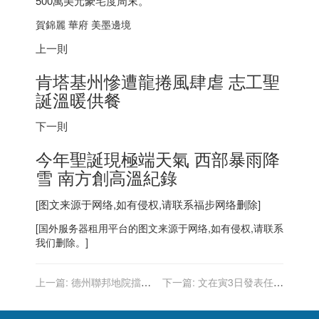
500萬美元豪宅度周末。
賀錦麗 華府 美墨邊境
上一則
肯塔基州慘遭龍捲風肆虐 志工聖
誕溫暖供餐
下一則
今年聖誕現極端天氣 西部暴雨降
雪 南方創高溫紀錄
[图文来源于网络,如有侵权,请联系
福步
网络删除]
[
国外服务器
租用平台的图文来源于网络,如有侵权,请联系
我们删除。]
上一篇:
德州聯邦地院擋下
下一篇:
文在寅3日發表任內
拜登口罩疫苗令 州長慶「勝
最後新年賀詞 或將談及特赦
利」
朴槿惠