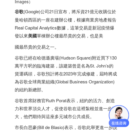
Images）
谷歌
(Google)公司21日宣布，將斥資21億元收購位於
曼哈頓西區的一座在建辦公樓，根據商業房地產報告
Real Capital Analytics數據，這筆交易是新冠疫情爆
發以來
美國
單棟辦公樓最昂貴的交易，也是美
國最昂貴的交易之一。
谷歌已經在哈德遜廣場(Hudson Square)附近買下130
萬平方呎的臨海建築，該建築曾是名為St. John’s的
貨運碼頭，谷歌預計將在2023年完成修建，屆時將成
為谷歌全球商業組織(Global Business Organization)
的紐約新總部。
谷歌首席財務官Ruth Porat表示，紐約的活力、創造
力和世界頂尖人才，促使谷歌在這裡紮根並進一步擴
大，他們期待與這座多元城市公共成長。
市長白思豪(Bill de Blasio)表示，谷歌此舉更進一步說