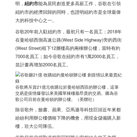
明，
紐約市
能為居民創造更多高薪工作，谷歌在引領
紐約市的經濟回歸的同時，也證明紐約市是全球最偉
大的科技中心之一。
谷歌20年前入駐紐約市，最初只有一名員工；2018年
在曼哈頓西側高速公路(West Side Highway)旁的西街
(West Street)租下12層樓高的兩棟辦公樓，當時有約
7000名員工；如今谷歌在紐約市有1萬2000名員工，
並計畫再增加2000名員工。
谷歌將斥資21億元收購位於曼哈頓西區的辦公樓，這筆
交易是疫情爆發以來美國單棟樓最昂貴的交易。圖為谷
歌公司目前在曼哈頓的辦公樓。（美聯社）
除谷歌外，臉書、蘋果、亞馬遜等科技巨頭近年來都
紛紛利用辦公樓價格下降的機會，用現金儲備購入新
樓，壯大公司隊伍。