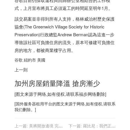
谷歌目前仍採取遠程與回歸辦公室相結合的工作模
式，上月宣布將員工必須返工的時間延至明年1月。
該交易案並非得到所有人支持，格林威治村歷史保護
協會(The Greenwich Village Society for Historic
Preservation)行政總監Andrew Berman認為這進一步
導致該社區可負擔住房的流失，原本可修建可負擔住
房的地方，都被商業樓宇占用。
谷歌 紐約市 美國
上一則
加州房屋銷量降溫 搶房漸少
[图文来源于网络,如有侵权,请联系
福步
网络删除]
[
国外服务器
租用平台的图文来源于网络,如有侵权,请联系
我们删除。]
上一篇:
美將開放邊境 完整
下一篇:
羅比尼：我們正身