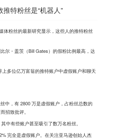
推特粉丝是“机器人”
社交媒体粉丝的最新研究显示，这些人的推特粉丝
尔・盖茨（Bill Gates）的假粉比例最高，达
现世界上多位亿万富翁的推特账户中虚假账户和聊天
丝中，有 2800 万是虚假账户，占粉丝总数的
文而招致批评。
人，其中有些账户甚至吸引了数万名粉丝。
42% 完全是虚假账户。在关注亚马逊创始人杰