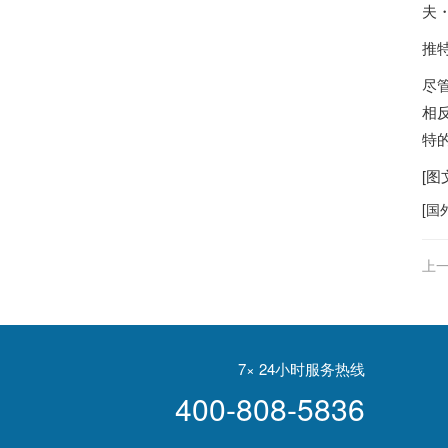
夫・
推特
尽
相
特
[
[
国
上一
7× 24小时服务热线
400-808-5836