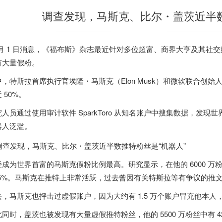
调查发现，马斯克、比尔・盖茨近半数
0 月 1 日消息，《福布斯》杂志最近针对多位超富、商界大亨及其
有大量假粉。
中，
特斯拉首席执行官埃隆・马斯克（Elon Musk）和微软联合创始人比
 50%。
究人员通过使用审计软件 SparkToro 从知名账户中搜集数据，发
器人泛滥。
经成为世界首富的马斯克假粉比例最高。研究显示，在他的 6000 万粉
6.5%。马斯克在推特上非常活跃，过去曾因有关特斯拉等有争议的推
去，马斯克也抨击过虚假账户，因为大约有 1.5 万个账户冒充他本
此同时，盖茨也被发现有大量虚假推特粉丝，他的 5500 万粉丝中有 