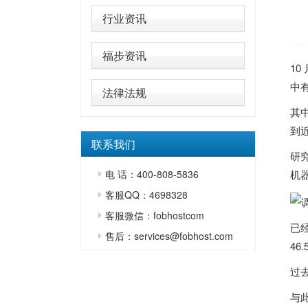
行业资讯
福步资讯
1
中
法律法规
其
到近
联系我们
研
电 话：400-808-5836
机
客服QQ：4698328
客服微信：fobhostcom
已
售后：services@fobhost.com
4
过
与