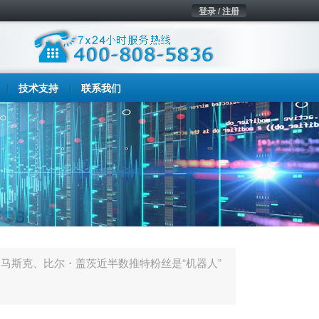
登录 / 注册
技术支持
联系我们
马斯克、比尔・盖茨近半数推特粉丝是“机器人”