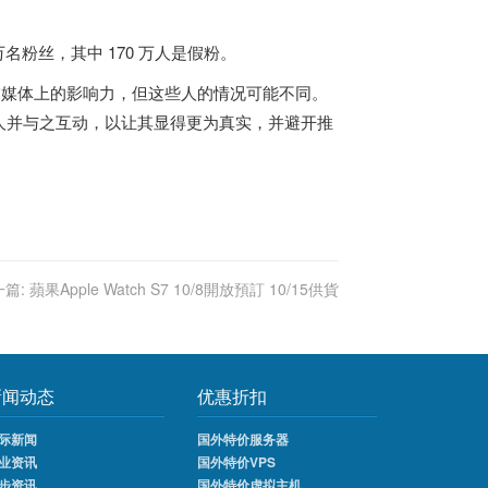
 万名粉丝，其中 170 万人是假粉。
交媒体上的影响力，但这些人的情况可能不同。
人并与之互动，以让其显得更为真实，并避开推
篇:
蘋果Apple Watch S7 10/8開放預訂 10/15供貨
新闻动态
优惠折扣
际新闻
国外特价服务器
业资讯
国外特价VPS
步资讯
国外特价虚拟主机