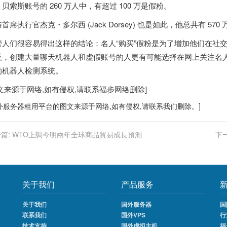
贝索斯账号的 260 万人中，有超过 100 万是假粉。
首席执行官杰克・多尔西 (Jack Dorsey) 也是如此
，他总共有 570
管人们很容易得出这样的结论：名人“购买”假粉是为了增加他们在社
反，创建大量聊天机器人和虚假账号的人更有可能选择在网上关注名
的机器人检测系统。
图文来源于网络,如有侵权,请联系
福步
网络删除]
外服务器
租用平台的图文来源于网络,如有侵权,请联系我们删除。]
篇:
WTO上調今明兩年全球商品貿易成長預測
下一
关于我们
产品服务
关于我们
国外服务器
国
联系我们
国外VPS
行
技术支持
国外虚拟主机
福