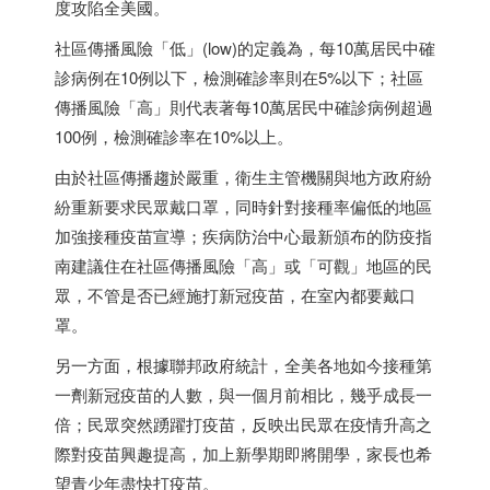
度攻陷全美國。
社區傳播風險「低」(low)的定義為，每10萬居民中確
診病例在10例以下，檢測確診率則在5%以下；社區
傳播風險「高」則代表著每10萬居民中確診病例超過
100例，檢測確診率在10%以上。
由於社區傳播趨於嚴重，衛生主管機關與地方政府紛
紛重新要求民眾戴口罩，同時針對接種率偏低的地區
加強接種疫苗宣導；疾病防治中心最新頒布的防疫指
南建議住在社區傳播風險「高」或「可觀」地區的民
眾，不管是否已經施打新冠疫苗，在室內都要戴口
罩。
另一方面，根據聯邦政府統計，全美各地如今接種第
一劑新冠疫苗的人數，與一個月前相比，幾乎成長一
倍；民眾突然踴躍打疫苗，反映出民眾在疫情升高之
際對疫苗興趣提高，加上新學期即將開學，家長也希
望青少年盡快打疫苗。