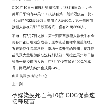
CDC在10日公布統計數據指出，到8月5日為止，全
美單日平均有44萬1198人接種第一劑新冠疫苗，比7
月5日時的22萬6209人增加了大約95%；第一劑疫苗
接種人數在7月7日跌至谷底，僅有21萬8696人。
不過，從7月7日之後，第一劑疫苗接種人數幾乎在全
美各州都出現穩定成長，原本疫苗接種率嚴重落後、
近來染疫住院率及死亡率均一路升高的幾州，接種疫
苗民眾大量增加的狀況特別明顯；阿拉巴馬州每日接
種第一劑疫苗的人數，在7月間便有超過100%的成
長，路易斯安納州也成長84%。
疫苗 美國 疾病防治中心
上一則
孕婦染疫死亡高10倍 CDC促盡速
接種疫苗