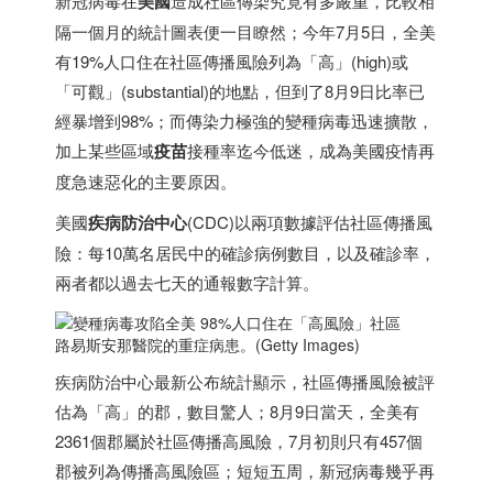
新冠病毒在
美國
造成社區傳染究竟有多嚴重，比較相
隔一個月的統計圖表便一目瞭然；今年7月5日，全美
有19%人口住在社區傳播風險列為「高」(high)或
「可觀」(substantial)的地點，但到了8月9日比率已
經暴增到98%；而傳染力極強的變種病毒迅速擴散，
加上某些區域
疫苗
接種率迄今低迷，成為美國疫情再
度急速惡化的主要原因。
美國
疾病防治中心
(CDC)以兩項數據評估社區傳播風
險：每10萬名居民中的確診病例數目，以及確診率，
兩者都以過去七天的通報數字計算。
路易斯安那醫院的重症病患。(Getty Images)
疾病防治中心最新公布統計顯示，社區傳播風險被評
估為「高」的郡，數目驚人；8月9日當天，全美有
2361個郡屬於社區傳播高風險，7月初則只有457個
郡被列為傳播高風險區；短短五周，新冠病毒幾乎再