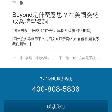
下一則
Beyond是什麼意思？在美國突然
成為時髦名詞
[图文来源于网络,如有侵权,请联系
福步
网络删除]
[
国外服务器
租用平台的图文来源于网络,如有侵权,请联系
我们删除。]
上一篇:
水梨「棒狀切法」
下一篇:
加州疫苗電子證明
一張圖教你如何好處理又輕
「最有效」衛生廳網站可申
鬆吃
請
7× 24小时服务热线
400-808-5836
联系我们