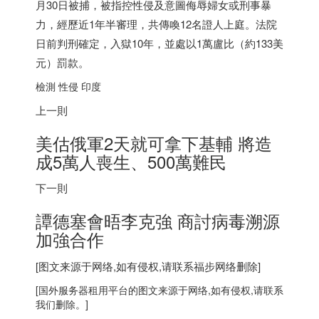
月30日被捕，被指控性侵及意圖侮辱婦女或刑事暴
力，經歷近1年半審理，共傳喚12名證人上庭。法院
日前判刑確定，入獄10年，並處以1萬盧比（約133美
元）罰款。
檢測 性侵
印度
上一則
美估俄軍2天就可拿下基輔 將造
成5萬人喪生、500萬難民
下一則
譚德塞會晤李克強 商討病毒溯源
加強合作
[图文来源于网络,如有侵权,请联系
福步
网络删除]
[
国外服务器
租用平台的图文来源于网络,如有侵权,请联系
我们删除。]