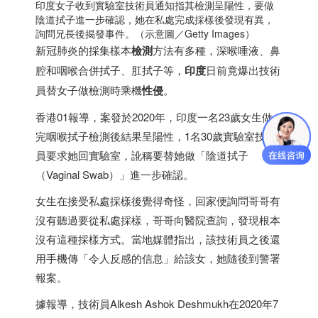
印度
女子收到實驗室技術員通知指其檢測呈陽性，要做
陰道拭子進一步確認，她在私處完成採樣後發現有異，
詢問兄長後揭發事件。（示意圖／Getty Images）
新冠肺炎的採集樣本
檢測
方法有多種，深喉唾液、鼻
腔和咽喉合併拭子、肛拭子等，
印度
日前竟爆出技術
員替女子做檢測時乘機
性侵
。
香港
01報導，案發於2020年，
印度
一名23歲女生做
完咽喉拭子檢測後結果呈陽性，1名30歲實驗室技術
員要求她回實驗室，訛稱要替她做「陰道拭子
（Vaginal Swab）」進一步確認。
女生在接受私處採樣後覺得奇怪，回家便詢問哥哥有
沒有聽過要從私處採樣，哥哥向醫院查詢，發現根本
沒有這種採樣方式。當地媒體指出，該技術員之後還
用手機傳「令人反感的信息」給該女，她隨後到警署
報案。
據報導，技術員Alkesh Ashok Deshmukh在2020年7