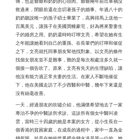
傳，也是爺爺和奶奶的心頭肉。爺爺兩年前出車禍沒
救過來，閉眼前還在念叨著孫子的婚事。年過八十的
奶奶聽說唯一的孫子碩士畢業了，高興得馬上送他一
百萬美元，讓孫子在美國買幢豪宅，好為將來娶妻生
子的婚房之用。奶奶還時時叮嚀文亮，希望在她有生
之年能讓她看到自己的重孫。在長輩們的叮嚀和催促
之下，文亮就托同事朋友幫他找對象。以文亮的條件
找個女朋友並不是難事，難的是每次相處沒多久就一
個接一個告吹了。原來，文亮有先天的生理缺陷，讓
他沒有能力過正常夫妻的生活。在家人不斷地催促
下，他在美國走訪了不少西醫和中醫，幾年下來還是
沒有絲毫改善。
一天，經過朋友的吹噓介紹，他滿懷希望地去了一家
專治不孕的中醫診所求診。這診所有個女中醫叫凌
雲，當時三十四歲的她是本案的女方，從小生長在一
個
香港
的貧困家庭，在成長的過程中，家中一直為金
錢所困，於是在她的世界裡金錢永遠是第一位的，她