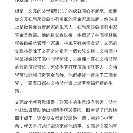
但是，文亮的父母卻對兒子的成就開心不起來。這要
從文亮在馬來西亞小有名氣的黃金家族說起，他的祖
上是做黃金買賣起家的生意人，在馬來西亞擁有兩家
黃金首飾店。他的祖父過世後，兩個兒子林高和林風
就各自繼承管理一家店。林風育有兩個女兒，文亮的
父親林高除了文亮之外還有一個女兒文梅，文梅高中
畢業後嫁給了高中同學阿鋒，夫婦倆一直在文梅父親
的首飾店裡幫忙，阿鋒學著打理店面招呼客人，文梅
學著設計和打造黃金首飾。他們婚後一連生了三個女
兒，一家五口都在文梅父母邊上過著幸福舒適的生
活。
文亮從小就喜歡讀書，對家中的生意沒有興趣，父母
也就出資贊助他出國留學移民美國。眼看兒子已經快
四十歲了，連女朋友都還沒談過一個，兩老心中著
急，就天天打越洋電話來催他婚事。文亮是文家的單