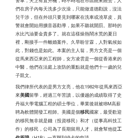
警車，天上有直升機，時不時地在市區繞來繞去，人
們在房子內每天洗多少次澡，只能做道德勸說，沒法
兒干涉，但在外頭只要見到哪家在洗車或澆草皮，員
警就會開始用擴音器勸導，如果不聽就開罰。那時的
水比汽油要金貴多了。就在這樣燥熱鬧水荒的夏日
裡，剛接手一件離婚案件。久旱盼甘霖，人對氣候如
此，對錢也是如此。本案的主人翁，男方文亮是一個
從馬來西亞來的工程師，女方凌雲是一個從
香港
來的
中醫，他們在法庭上攻防的重點就是他們十一歲的兒
子凱文。
我們律所代表的是男方文亮，他在1982年從馬來西亞
來
美國
留學，經過三年苦讀，以優越的成績取得了史
丹福大學電腦工程的碩士學位，畢業後就被IBM高薪
聘為軟體開發工程師。美國是個
移民
國家，最受歡迎
的移民無非就是錢（投資移民）和才（從事高科技工
作）的移民，公司為了長期留用人才，就會幫他從
工
作簽證
（H1B）一直辦到綠卡的申請。