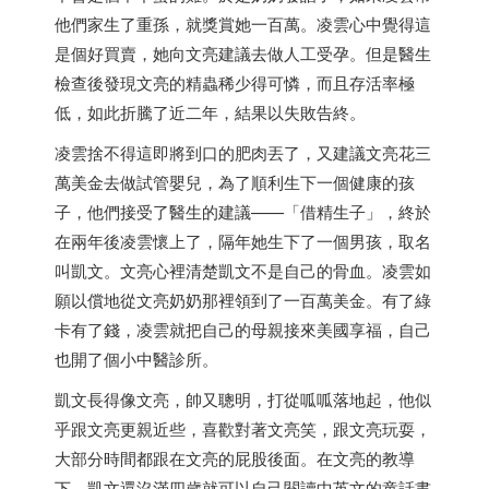
他們家生了重孫，就獎賞她一百萬。凌雲心中覺得這
是個好買賣，她向文亮建議去做人工受孕。但是醫生
檢查後發現文亮的精蟲稀少得可憐，而且存活率極
低，如此折騰了近二年，結果以失敗告終。
凌雲捨不得這即將到口的肥肉丟了，又建議文亮花三
萬美金去做試管嬰兒，為了順利生下一個健康的孩
子，他們接受了醫生的建議——「借精生子」，終於
在兩年後凌雲懷上了，隔年她生下了一個男孩，取名
叫凱文。文亮心裡清楚凱文不是自己的骨血。凌雲如
願以償地從文亮奶奶那裡領到了一百萬美金。有了綠
卡有了錢，凌雲就把自己的母親接來美國享福，自己
也開了個小中醫診所。
凱文長得像文亮，帥又聰明，打從呱呱落地起，他似
乎跟文亮更親近些，喜歡對著文亮笑，跟文亮玩耍，
大部分時間都跟在文亮的屁股後面。在文亮的教導
下，凱文還沒滿四歲就可以自己閱讀中英文的童話書