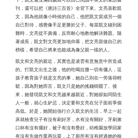
刊，還可以把《唐詩三百首》全背下來。文亮喜歡凱
文，因為他就像小時候的自己，他把凱文當成另一個
自己對待，感覺像手足更勝於父子。每當凱文碰到困
難時，文亮從不責備，反而耐心地教他解決難題。隨
著成長，凱文對文亮更加地仰慕，把文亮當做自己的
榜樣，希望自己將來也能成為像父親一樣的人。
凱文和文亮的親近，其實也是凌雲有意無意中所造成
的。打凱文出生之後，他的吃喝拉撒一切有傭人，逗
孩子教育孩子就是文亮的事，她自己則在一旁落得輕
鬆，因為對她而言，凱文只是她的搖錢樹罷了。後
來，她發現凱文和文亮越來越親近，對她卻如同陌生
人一般，就心生妒忌，決定要和文亮在兒子面前爭個
高低。於是，她開始強行介入凱文的生活，早上一起
床就檢查兒子有沒有刷好牙，水有沒有關好，牙刷漱
口杯有沒有擺好，被子有沒有疊好，幼稚園放學回家
有沒有先做作業再玩耍，上了廁所有沒有經過她的檢