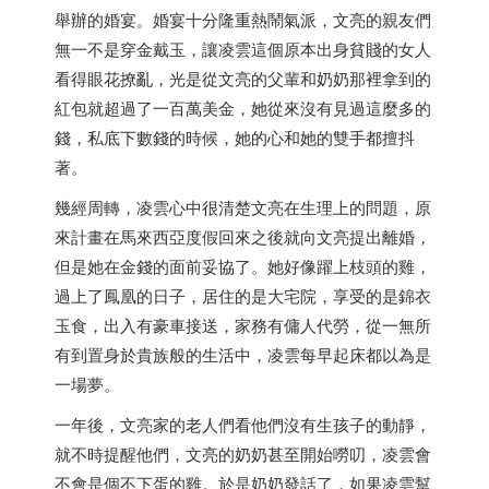
舉辦的婚宴。婚宴十分隆重熱鬧氣派，文亮的親友們
無一不是穿金戴玉，讓凌雲這個原本出身貧賤的女人
看得眼花撩亂，光是從文亮的父輩和奶奶那裡拿到的
紅包就超過了一百萬美金，她從來沒有見過這麼多的
錢，私底下數錢的時候，她的心和她的雙手都擅抖
著。
幾經周轉，凌雲心中很清楚文亮在生理上的問題，原
來計畫在馬來西亞度假回來之後就向文亮提出離婚，
但是她在金錢的面前妥協了。她好像躍上枝頭的雞，
過上了鳳凰的日子，居住的是大宅院，享受的是錦衣
玉食，出入有豪車接送，家務有傭人代勞，從一無所
有到置身於貴族般的生活中，凌雲每早起床都以為是
一場夢。
一年後，文亮家的老人們看他們沒有生孩子的動靜，
就不時提醒他們，文亮的奶奶甚至開始嘮叨，凌雲會
不會是個不下蛋的雞。於是奶奶發話了，如果凌雲幫