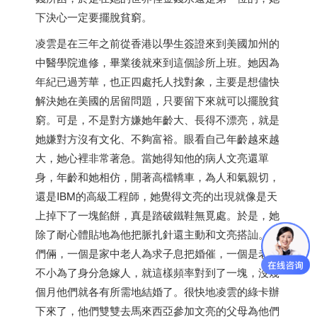
下決心一定要擺脫貧窮。
凌雲是在三年之前從
香港
以學生簽證來到美國加州的
中醫學院進修，畢業後就來到這個診所上班。她因為
年紀已過芳華，也正四處托人找對象，主要是想儘快
解決她在美國的居留問題，只要留下來就可以擺脫貧
窮。可是，不是對方嫌她年齡大、長得不漂亮，就是
她嫌對方沒有文化、不夠富裕。眼看自己年齡越來越
大，她心裡非常著急。當她得知他的病人文亮還單
身，年齡和她相仿，開著高檔轎車，為人和氣親切，
還是IBM的高級工程師，她覺得文亮的出現就像是天
上掉下了一塊餡餅，真是踏破鐵鞋無覓處。於是，她
除了耐心體貼地為他把脈扎針還主動和文亮搭訕。他
們倆，一個是家中老人為求子息把婚催，一個是老大
不小為了身分急嫁人，就這樣頻率對到了一塊，沒幾
個月他們就各有所需地結婚了。很快地凌雲的綠卡辦
下來了，他們雙雙去馬來西亞參加文亮的父母為他們