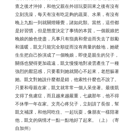
查之後才沖掉，和他父親在外頭玩耍回來之後有沒有
立刻洗澡，每天有沒有吃足夠的蔬菜、水果，有沒有
晚上九點一到就關燈睡覺，諸如此類。當然，這些都
是好習慣，但是態度決定了事情的本質，一個親娘把
晚娘的臉色使盡，凡事只有指責和脅迫而失去了鼓勵
和溫暖，凱文只能完全順從而沒有商量的餘地，她硬
生生把自己扮演成了一個晚娘，即使是親生的兒子，
關係也變得更加疏遠，凱文慢慢地對凌雲產生了一種
強烈的厭惡感，只要看到她就開心不起來，老想躲著
她。凱文對她說什麼都是錯，他索性什麼也不說了。
只要和母親在家，凱文就常常一個人呆坐著。最後凱
文得了焦慮症，而且越來越嚴重，七歲那年，他不得
不休學一年在家。文亮心疼兒子，立刻請了長假，幫
凱文補課，和他同吃住、一起玩耍，像朋友一樣陪著
他，凱文的病情才一點一點地好了起來。（上）（寄
自加州）