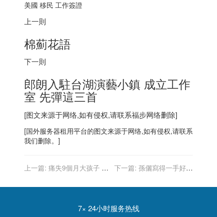
美國 移民 工作簽證
上一則
棉薊花語
下一則
郎朗入駐台湖演藝小鎮 成立工作
室 先彈這三首
[图文来源于网络,如有侵权,请联系
福步
网络删除]
[
国外服务器
租用平台的图文来源于网络,如有侵权,请联系
我们删除。]
上一篇:
痛失9個月大孩子 鳳
下一篇:
孫儷寫得一手好書
小岳心痛曝⋯⋯發現腫瘤
法 爆料練字時老公鄧超當
「跟屁蟲」
7× 24小时服务热线