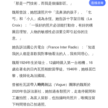
「那是一門技術，而我是個攝影匠。」
魏斯曾說，她想讓照片中「流鼻涕的孩子」、「乞
丐」和「小人」成為永恆。她告訴十字架日報（La
Croix）：「一張好的照片必須能打動你，有好的構
圖且理智。人物的敏感性必須要立即引起你的注
意。」
她告訴法國公共電台（France Inter Radio）：「知道
我的人都是喜歡我對事物看法的人，我有同理心。」
魏斯1924年生於
瑞士
，12歲時購入第一台相機，16
歲在著名的日內瓦照相館當學徒。1946年，她移居巴
黎，後歸化為法國籍。
曾被杜瓦諾帶入
時尚
雜誌（Vogue）團隊的魏斯於
2020年告訴法新社，她拍過各類照片，走進停屍間和
工廠拍照，為富人留影，也拍攝時尚照片，唯獨沒留
下時間替自己拍過照。