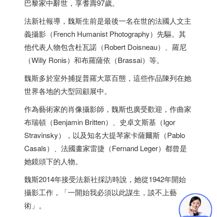
巴黎家中辭世，享耆壽97歲。
法新社報導，魏斯生前是最後一名在世的法國人文主
義攝影（French Humanist Photography）先驅。其
他代表人物包含杜瓦諾（Robert Doisneau）、羅尼
（Willy Ronis）和布羅薩依（Brassai）等。
魏斯多於室外捕捉普羅大眾百態，這些作品陳列在她
世界各地的大型回顧展中。
作為藝術家的肖像攝影師，魏斯也廣受歡迎，作曲家
布瑞頓（Benjamin Britten）、史卓文斯基（Igor
Stravinsky），以及知名大提琴家卡薩爾斯（Pablo
Casals）、法國畫家雷捷（Fernand Leger）都曾是
她鏡頭下的人物。
魏斯2014年接受法新社採訪時說，她從1942年開始
攝影工作，「一開始我必須以此謀生，談不上藝
術」。