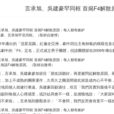
言承旭、吳建豪罕同框 首揭F4解
建豪、言承旭罕見同框。（取材自微博）
001年播出的「流星花園」紅遍全亞洲，劇中四位主角帥氣的模樣也
以劇中的「F4」定名，正式成立男子團體，但該團體卻在2009年傳
承旭談F4解散原因。（取材自微博）
來，言承旭、吳建豪參加節目「朋友請聽好」再度被問起解散原因。
大，加上不成熟的團隊運作，久而久之團員間彼此就造成內心不平衡
慢地四個人就健行漸遠。吳建豪回顧過往，坦言「我們其實到最後不
能顧到每個人心裡感受，或許結局會不一樣，並感慨地說：「大家當
回不來啦」，言承旭則樂觀表示：「不會阿，我們反而會有更不一樣