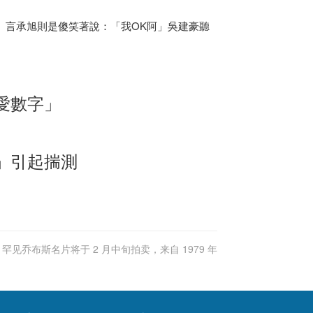
」言承旭則是傻笑著說：「我OK阿」吳建豪聽
愛數字」
」引起揣測
罕见乔布斯名片将于 2 月中旬拍卖，来自 1979 年