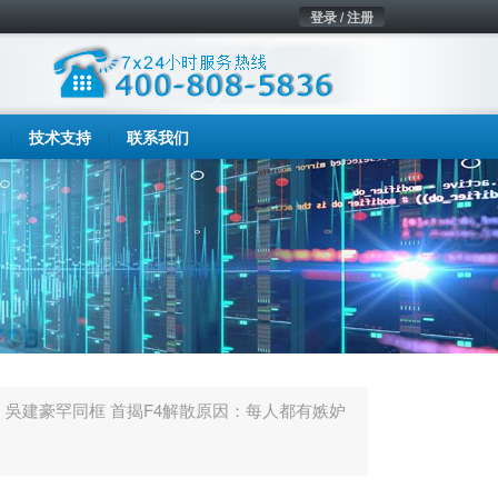
登录 / 注册
技术支持
联系我们
、吳建豪罕同框 首揭F4解散原因：每人都有嫉妒