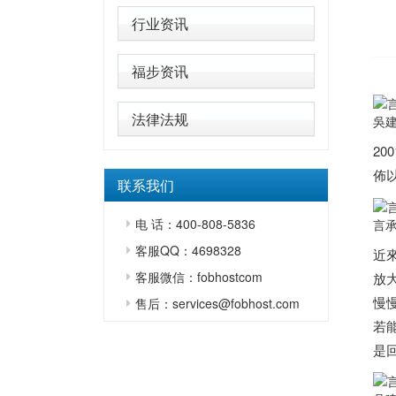
行业资讯
福步资讯
法律法规
吳
2
佈
联系我们
电 话：400-808-5836
言
客服QQ：4698328
近
客服微信：fobhostcom
放
慢
售后：services@fobhost.com
若
是