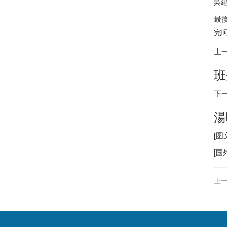
吳
最
完
上
班
下
湯
[
[
国
上一