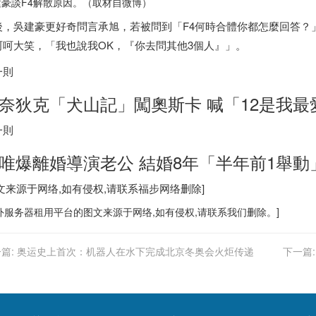
建豪談F4解散原因。（取材自微博）
後，吳建豪更好奇問言承旭，若被問到「F4何時合體你都怎麼回答？
呵呵大笑，「我也說我OK，『你去問其他3個人』」。
一則
奈狄克「犬山記」闖奧斯卡 喊「12是我最
一則
唯爆離婚導演老公 結婚8年「半年前1舉動
图文来源于网络,如有侵权,请联系
福步
网络删除]
外服务器
租用平台的图文来源于网络,如有侵权,请联系我们删除。]
篇:
奥运史上首次：机器人在水下完成北京冬奥会火炬传递
下一篇: