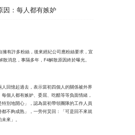
散原因：每人都有嫉妒
各自擁有許多粉絲，後來經紀公司應粉絲要求，宣
出解散消息，事隔多年，F4解散原因終於曝光。
兩人回憶起過去，表示當初四個人的關係被外界
，每個人都有嫉妒、委屈、吃醋等等負面情緒，
是特別地開心」，認為當初帶領團隊的工作人員
時都不夠成熟」，一旁何炅回：「可是回不來就
的未來」。