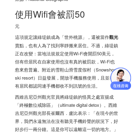
使用Wifi會被罰50
元
這項規定讓綠堤鎮成為「世外桃源」，還被當作
觀光
賣點，也有人為了找到寧靜搬來居住。不過，綠堤鎮
正在改變：當地法規規定使用Wi-Fi會開罰50美元，
但有些居民在自家使用也沒有真的被罰款，Wi-Fi也
愈來愈普遍。附近的雪鞋山滑雪度假村（Snowshoe
ski resort）日益發展，開放手機服務使用，且並非所
有居民都認同連手機都收不到訊號的生活。
西維吉尼亞州觀光官員將綠堤鎮的怪異之處宣揚成
「終極數位戒除區」（ultimate digital detox）。西維
吉尼亞州觀光部長崔爾西．盧比表示：「在現今的世
界，我們永遠無法在沒有聽見手機鈴聲的狀況下，好
好步行一兩分鐘。這是你可以遠離這一切的地方。」