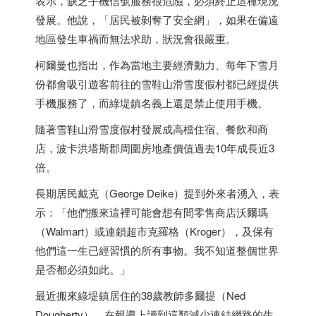
表示，缺乏手機信號服務很危險，必須終止這種現況
發展。他說，「居民被剝奪了安全網」，如果在偏遠
地區發生車禍而無法求助，狀況會很嚴重。
柯爾曼也指出，作為當地主要經濟動力、每年下雪月
份都會吸引遊客前往的雪鞋山滑雪度假村都已經提供
手機服務了，而綠堤鎮名義上還是禁止使用手機。
隨著雪鞋山滑雪度假村發展成高檔住宿、餐飲和商
店，波卡洪塔斯郡周圍房地產價值過去10年成長近3
倍。
長期居民戴克（George Deike）提到外來者湧入，表
示：「他們搬來這裡可能會想有間零售商店沃爾瑪
（Walmart）或連鎖超市克羅格（Kroger），及保有
他們這一生已經習慣的所有事物。我不知道整個世界
是否都必須如此。」
最近搬來綠堤鎮居住的38歲教師多爾提（Ned
Dougherty），在報導上讀到這類減少連結網路的生