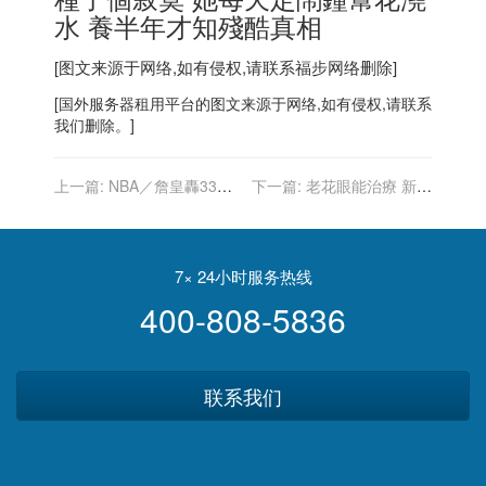
水 養半年才知殘酷真相
[图文来源于网络,如有侵权,请联系
福步
网络删除]
[
国外服务器
租用平台的图文来源于网络,如有侵权,请联系
我们删除。]
上一篇:
NBA／詹皇轟33分
下一篇:
老花眼能治療 新型
補AD空缺 湖人不給逆轉宰
眼藥水上市 30天用量約80
雷霆雪恥
美元
7× 24小时服务热线
400-808-5836
联系我们