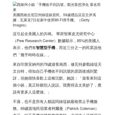
美國西維吉尼亞州綠堤鎮居民、59歲禮品店店主伊馮
娜．瓦萊克7日在家中使用Wi-Fi滑手機。（Getty
Images）
這引起全美國人的共鳴。 華府智庫皮尤研究中心
（Pew Research Center）數據顯示，85%的美國人
表示，他們有
智慧型手機
，而近三分之一的民眾說他
們「幾乎時時在線」。
來自印第安納州的78歲遊客南西．修瓦特參觀綠堤天
文台時，得知自己手機收不到訊號的原因後感到驚
訝，但她很快喜歡上這種沉默。她說：「遊客來到這
個小鎮，真正聆聽別人說話。我覺得這太美妙了，應
該有更多人這麼做。」
不過，也不是所有人都認同綠堤鎮嚴格禁止手機服
務。69歲當地民宿業者柯爾曼（Patrick Coleman）