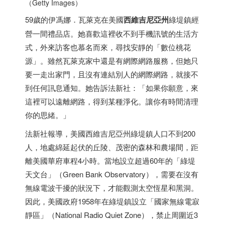
（Getty Images）
59歲的伊馮娜．瓦萊克在美國
西維吉尼亞州
綠堤鎮經
營一間禮品店。她喜歡這裡收不到手機訊號的生活方
式，外來訪客也慕名而來，尋找安靜的「數位桃花
源」。雖然瓦萊克家中還是有網際網路服務，但她只
要一走出家門，且沒有連結別人的網際網路，就接不
到任何訊息通知。她告訴法新社：「如果你願意，來
這裡可以遠離網路，得到某種淨化。讓你有時間清理
你的思緒。」
法新社報導，美國西維吉尼亞州綠堤鎮人口不到200
人，地處綿延起伏的丘陵、茂密的森林和農場間，距
離美國華府車程4小時。當地設立超過60年的「綠堤
天文台」（Green Bank Observatory），需要在沒有
無線電波干擾的狀況下，才能觀測太空恆星和黑洞。
因此，美國政府1958年在綠堤鎮設立「國家無線電寂
靜區」（National Radio Quiet Zone），禁止周圍近3