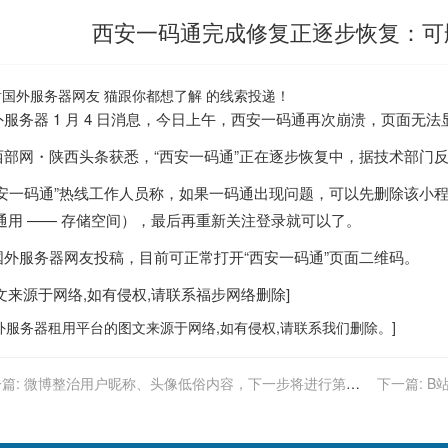
西安一码通完成修复正逐步恢复：可
谢
国外服务器
网友 猫跟你都想了解 的线索投递！
外服务器
1 月 4 日消息，今日上午，西安一码通再次崩溃，页面无
西部网・陕西头条获悉，“西安一码通”正在逐步恢复中，据技术部门
西安一码通”热线工作人员称，如果一码通出现问题，
可以先删除该小程
 通用 —— 存储空间），最后再重新关注登录就可以了。
国外服务器
网友投稿，目前可正常打开“西安一码通”页面二维码。
图文来源于网络,如有侵权,请联系
福步
网络删除]
外服务器
租用平台的图文来源于网络,如有侵权,请联系我们删除。]
篇:
微博整治用户昵称、头像低俗内容，下一步将进行第二
下一篇:
B
段排查