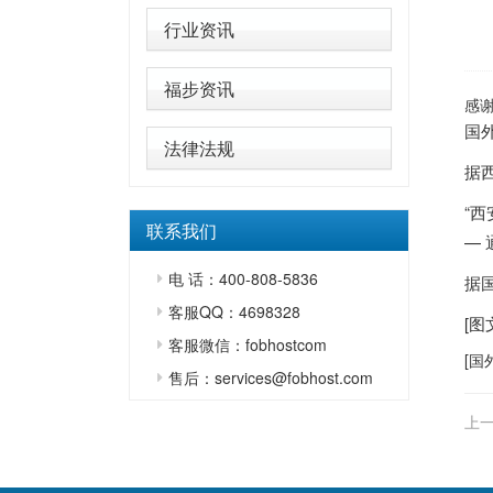
行业资讯
福步资讯
感
国
法律法规
据
“
联系我们
—
电 话：400-808-5836
据
客服QQ：4698328
[
客服微信：fobhostcom
[
国
售后：services@fobhost.com
上一
阶