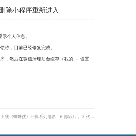
删除小程序重新进入
法显示个人信息。
反馈称，目前已经修复完成。
序，然后在微信清理后台缓存（我的 — 设置
站上线《蜘蛛侠》经典系列电影：6 部影片，“3 代同
框”