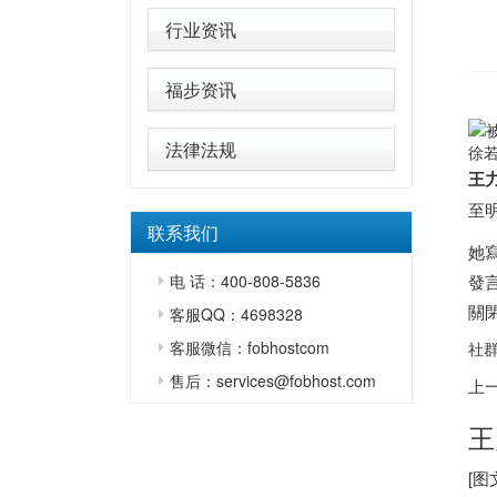
行业资讯
福步资讯
法律法规
徐
王
至
联系我们
她
电 话：400-808-5836
發
關
客服QQ：4698328
客服微信：fobhostcom
社群
售后：services@fobhost.com
上
王
[