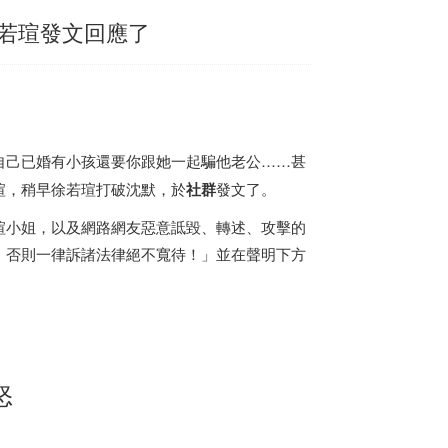
若瑄發文回應了
自己已婚有小孩還要你跟她一起騙他老公……甚
瑄，稍早徐若瑄打破沈默，於
社群
發文了。
瑄小姐，以及網路網友惡意詆毀、轉述、攻擊的
，否則一律訴諸法律絕不寬待！」並在聲明下方
怒