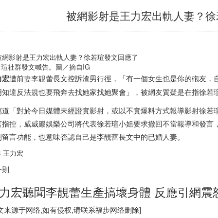
被網影射是王力宏出軌人妻？徐
若瑄社群發文喊告。圖／摘自IG
力宏
遭前妻李靚蕾長文控訴渣男行徑，「有一個女生也是你的砲友，
明知違反法規也要飛奔去找她家找她聚會」，被網友質疑是在指徐若
寫道「對於今日媒體未經證實影射，或以不實爆料方式報導影射徐若
言指控，威威巖娛樂公司將代表徐若瑄小姐要求撤回不當報導和發言
閉留言功能，也意味否認自己是李靚蕾長文中的已婚人妻。
 王力宏
一則
力宏聽聞李靚蕾生產搞壞身體 反應引網震
图文来源于网络,如有侵权,请联系
福步
网络删除]