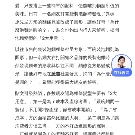
愛，只要搭上一些簡單的配料，便能嚐到物超所值的
美味。日前，一名網友打開袋裝泡麵時發現了異樣，
原先呈方形的麵條竟被改成了圓形，讓他好奇「為什
麼泡麵是圓的？」，貼文也釣出內行人來解答，揭開
泡麵變型的「2大用意」。
以往市售的袋裝泡麵麵條都呈方形，而碗裝泡麵則為
圓形，但一名網友在打開知名品牌的袋裝泡麵時，赫
然發現麵條的形狀與以往不同，麵條從方形變成了圓
形，讓他好奇地在
臉書
社團發文，詢問「為什麼泡麵
是圓的？」，希望能獲得廣大網友的解答。
貼文引發熱議，多數網友認為麵條變型主要有「2大
用意」，第一是為了成本及產線考量，「跟碗麵同一
製程，不用開2條產線，節省成本開銷」、「為了省
成本，方的面積當然比圓的大啊」，第二則是為了讓
消費者方便烹煮，「方的不好放進圓形的碗啊」、
「正解就是因為方的煮麵不好煮，鍋碗瓢盆都是圓