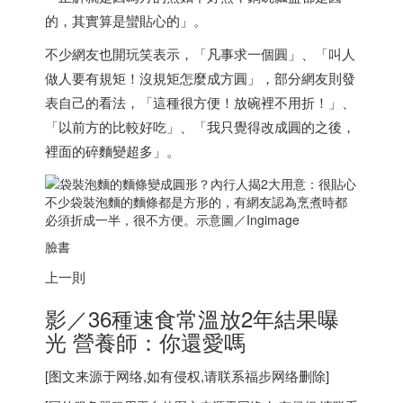
的，其實算是蠻貼心的」。
不少網友也開玩笑表示，「凡事求一個圓」、「叫人
做人要有規矩！沒規矩怎麼成方圓」，部分網友則發
表自己的看法，「這種很方便！放碗裡不用折！」、
「以前方的比較好吃」、「我只覺得改成圓的之後，
裡面的碎麵變超多」。
不少袋裝泡麵的麵條都是方形的，有網友認為烹煮時都
必須折成一半，很不方便。示意圖／Ingimage
臉書
上一則
影／36種速食常溫放2年結果曝
光 營養師：你還愛嗎
[图文来源于网络,如有侵权,请联系
福步
网络删除]