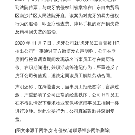
到法院传票，与虎牙的侵权纠纷案将在广东自由贸易
区南沙片区人民法院开庭。该案为对虎牙的暴力侵权
行为的追偿，即医疗检查费、摔坏手机的财产损失费
及精神损失费的追偿。
2020 年 11 月 7 日，虎牙公司就“虎牙员工自曝被 HR
抬出公司”一事通过官方微博发布声明称，公司在季
度例行检查调查期间发现该名当事员工存在简历造
假、在职期间进行兼职活动等违纪行为，严重违反了
虎牙公司价值观，遂决定同该员工解除劳动合同。
声明还称，在辞退当天，当事员工拒绝签字，言辞过
激，严重影响了公司正常的经营秩序，公司 HR 员工
在不得以情况下要求物业安保将该闹事员工抬到一楼
进行冷静。对此欠妥行为，公司真诚致歉并深刻复
盘。
[图文来源于网络,如有侵权,请联系
福步
网络删除]