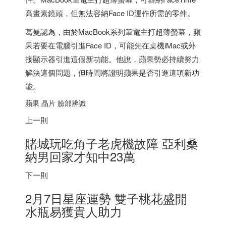
高畫素鏡頭，但無法容納Face ID運作所需的零件。
葛曼認為，由於MacBook系列筆電主打超薄螢幕，蘋
果若要在電腦引進Face ID，可能先在桌機iMac或外
接顯示器引進這個新功能。他說，蘋果勢必持續努力
解決這個問題，但時間將證明蘋果是否引進這項新功
能。
蘋果 晶片 臉部辨識
上一則
賭城玩吃角子老虎機故障 亞利桑
納男回家才知中23萬
下一則
2月7日星座運勢 雙子桃花盛開
水瓶易獲貴人助力