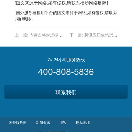
[图文来源于网络,如有侵权,请联系
福步
网络删除]
[
国外服务器
租用平台的图文来源于网络,如有侵权,请联系
我们删除。]
上一篇:
内蒙古将对虚拟货
下一篇:
腾讯应届生怒怼领
币“挖矿”用电实行差别电
导：过度加班就是慢性杀人
价，加价标准为每千瓦时 1
元
7× 24小时服务热线
400-808-5836
联系我们
国外服务器
新闻资讯
博客
网站地图