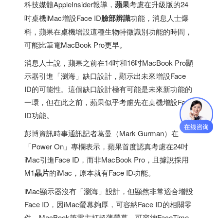
科技媒體AppleInsider報導，
蘋果
考慮在升級版的24
吋桌機iMac增設Face ID
臉部辨識
功能，消息人士爆
料，蘋果在桌機增設這種生物特徵識別功能的時間，
可能比筆電MacBook Pro更早。
消息人士說，蘋果之前在14吋和16吋MacBook Pro顯
示器引進「瀏海」缺口設計，顯示出未來增設Face
ID的可能性。這個缺口設計極有可能是未來新功能的
一環，但在此之前，蘋果似乎考慮先在桌機增設Face
ID功能。
彭博資訊時事通訊記者葛曼（Mark Gurman）在
「Power On」專欄表示，蘋果首度認真考慮在24吋
iMac引進Face ID，而非MacBook Pro，且據說採用
M1
晶片
的iMac，原本就有Face ID功能。
iMac顯示器沒有「瀏海」設計，但顯然非常適合增設
Face ID，因iMac螢幕夠厚，可容納Face ID的相關零
件。MacBook筆電主打超薄螢幕，可容納FaceTime