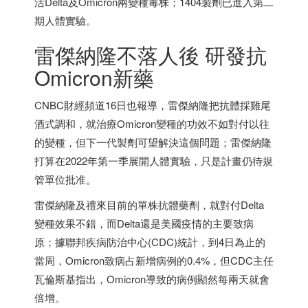
活Delta及Omicron兩變種毒株；1404製劑已進入第二
期人體實驗。
雷傑納隆不落人後 研發抗
Omicron新藥
CNBC財經頻道16日也報導，雷傑納隆把抗體採雞尾
酒式調和，就治療Omicron變種的功效不如對付以往
的變種，但下一代製劑可望解決這個問題；雷傑納隆
打算在2022年第一季展開人體實驗，只是計畫仍待規
管單位批准。
雷傑納隆及禮來目前的單株抗體藥劑，就對付Delta
變種效果不錯，而Delta還是美國疫情的主要致病
原；據聯邦疾病防治中心(CDC)統計，到4日為止的
當周，Omicron致病占新增病例的0.4%，但CDC主任
瓦倫斯基指出，Omicron導致的病例顯然每兩天就會
倍增。