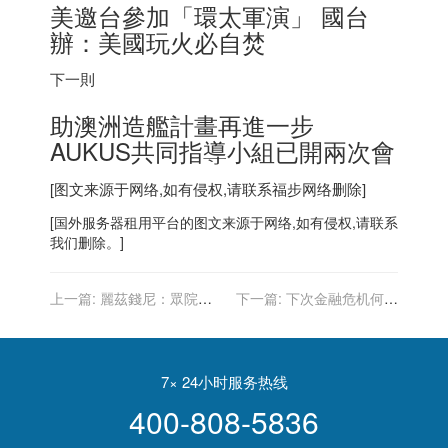
美邀台參加「環太軍演」 國台
辦：美國玩火必自焚
下一則
助澳洲造艦計畫再進一步
AUKUS共同指導小組已開兩次會
[图文来源于网络,如有侵权,请联系
福步
网络删除]
[
国外服务器
租用平台的图文来源于网络,如有侵权,请联系
我们删除。]
上一篇:
麗茲錢尼：眾院掌
下一篇:
下次金融危机何时
握證詞 伊凡卡至少2次求川
发生？马斯克：我的直觉是
普阻止暴動
不迟于 2023 年
7× 24小时服务热线
400-808-5836