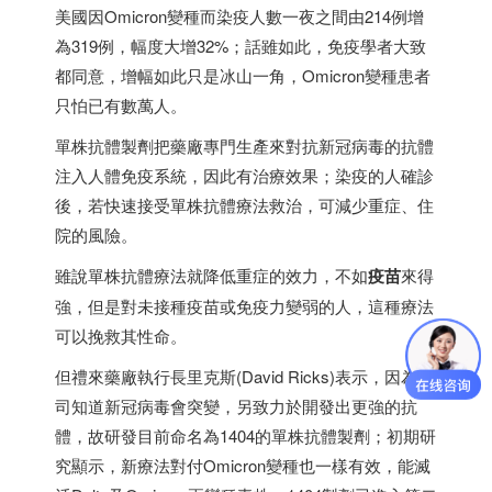
美國因Omicron變種而染疫人數一夜之間由214例增
為319例，幅度大增32%；話雖如此，免疫學者大致
都同意，增幅如此只是冰山一角，Omicron變種患者
只怕已有數萬人。
單株抗體製劑把藥廠專門生產來對抗新冠病毒的抗體
注入人體免疫系統，因此有治療效果；染疫的人確診
後，若快速接受單株抗體療法救治，可減少重症、住
院的風險。
雖說單株抗體療法就降低重症的效力，不如
疫苗
來得
強，但是對未接種疫苗或免疫力變弱的人，這種療法
可以挽救其性命。
但禮來藥廠執行長里克斯(David Ricks)表示，因為公
司知道新冠病毒會突變，另致力於開發出更強的抗
體，故研發目前命名為1404的單株抗體製劑；初期研
究顯示，新療法對付Omicron變種也一樣有效，能滅