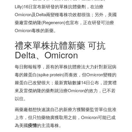
Lilly)16日宣布新研發的單株抗體藥劑，在治療
Omicron及Delta兩變種毒株功效都很強；另外，美國
藥廠雷傑納隆(Regeneron)也宣布，正在研發可治療
Omicron毒株的新藥。
禮來單株抗體新藥 可抗
Delta、Omicron
每日郵報報導，原有的單株抗體療法大力針對新冠病
毒的棘蛋白(spike protein)而奏效，但Omicron變種的
棘蛋白已改變很大；最新實驗數據14日公布，證實禮
來及雷傑納隆的藥劑就治療Omicron的效力，已不若
以往。
兩藥廠都想快速讓自己的新療方獲醫藥監管單位批准
上市，但只怕藥物廣獲取用之前，Omicron可能已成
為美國
疫情
的主流毒株。