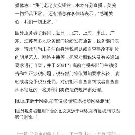
媒体称：“我们老老实实经营，本本分分直播，美腕
一切经营正常。”还有消息称李佳琦表示，“感谢关
心，我们一切正常。”
国外服务器
了解到，近日，北京、上海、浙江、广
东、江苏等多地税务部门纷纷发布通告，税务部门表
示，请此前尚未关注自身涉税问题或自查整改不到位
的明星艺人、网络主播等，抓紧对照税法及有关通知
要求进行自查，并于 2021 年底前向税务部门主动报
告和纠正涉税问题，税务部门将依通知要求从轻、减
轻或者免予税务处罚。对仍拒不自查自纠或者自查自
纠不彻底的，税务部门将依法依规严肃处理。
[图文来源于网络,如有侵权,请联系
福步
网络删除]
[
国外服务器
租用平台的图文来源于网络,如有侵权,请联系
我们删除。]
上一篇:
近期至明年 1 月下
下一篇:
快手：开展“清朗・