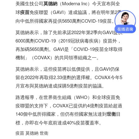
美國生技公司
莫德納
（Moderna Inc）今天宣布與全
球
疫苗
免疫聯盟（GAVI）達成協議，將在明年第2季
向中低所得國家再提供5650萬劑COVID-19疫苗。
莫德納表示，除了先前承諾2022年第2季向GAVI提供
6000萬劑COVID-19（2019冠狀病毒疾病）疫苗外，
再加碼5650萬劑。GAVI是「COVID-19疫苗全球取得
機制」（COVAX）的共同領導組織之一。
莫德納表示，這些疫苗將以低價提供，且GAVI仍保
留在2022年再取得2.33億劑的選擇權。COVAX今年5
月宣布與莫德納達成採購5億劑疫苗的協議。
路透報導，在世界衛生組織（WHO）和全球疫苗免
疫聯盟的支持下，COVAX已提供約4億劑疫苗給超過
140個中低所得國家，但仍有些國家無法達到
世衛
目
標，亦即在今年底前達成40%疫苗覆蓋率。
疫苗 莫德納 世衛