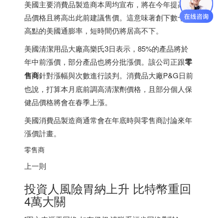
美國主要消費品製造商本周均宣布，將在今年提高產
品價格且將高出此前建議售價。這意味著創下數十年
高點的美國通膨率，短時間仍將居高不下。
美國清潔用品大廠高樂氏3日表示，85%的產品將於
年中前漲價，部分產品也將分批漲價。該公司正跟
零
售商
針對漲幅與次數進行談判。消費品大廠P&G日前
也說，打算本月底前調高清潔劑價格，且部分個人保
健品價格將會在春季上漲。
美國消費品製造商通常會在年底時與零售商討論來年
漲價計畫。
零售商
上一則
投資人風險胃納上升 比特幣重回
4萬大關