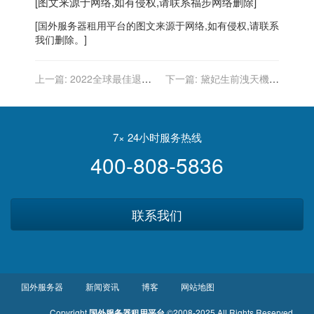
[图文来源于网络,如有侵权,请联系
福步
网络删除]
[
国外服务器
租用平台的图文来源于网络,如有侵权,请联系
我们删除。]
上一篇:
2022全球最佳退休
下一篇:
黛妃生前洩天機：
地點排名 前5名有4個在中南
哈利比威廉更適合當國王
美
7× 24小时服务热线
400-808-5836
联系我们
国外服务器
新闻资讯
博客
网站地图
Copyright
国外服务器租用平台
©2008-2025 All Rights Reserved