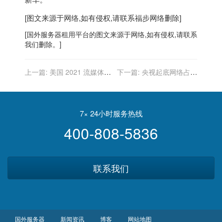
[图文来源于网络,如有侵权,请联系
福步
网络删除]
[
国外服务器
租用平台的图文来源于网络,如有侵权,请联系
我们删除。]
上一篇:
美国 2021 流媒体原
下一篇:
央视起底网络占卜
创剧集播放量排行榜：《路
乱象：人脸识别、人工智
西法》第一，《鱿鱼游戏》
能、大数据分析等等名目种
第二
类繁多
7× 24小时服务热线
400-808-5836
联系我们
国外服务器
新闻资讯
博客
网站地图