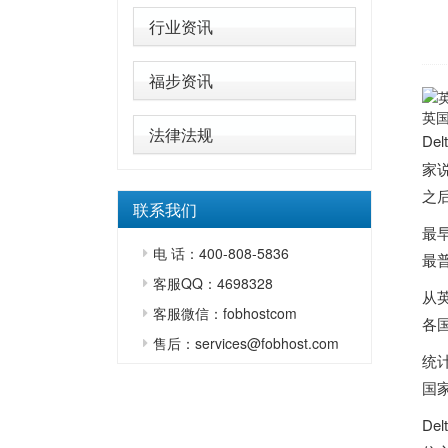
行业资讯
福步资讯
英国
法律法规
Del
家
之
联系我们
最
电 话：400-808-5836
最
客服QQ：4698328
从
客服微信：fobhostcom
各
售后：services@fobhost.com
统
国
D