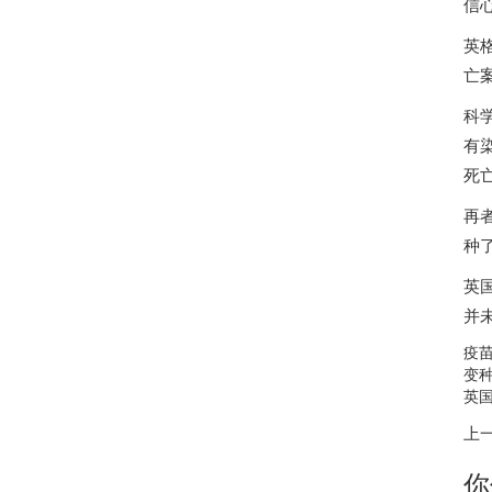
信
英格
亡
科
有
死
再
种
英
并
疫
变
英
上
你