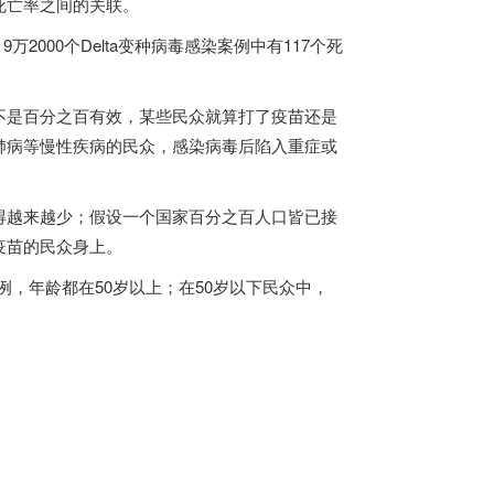
死亡率之间的关联。
止，9万2000个Delta变种病毒感染案例中有117个死
不是百分之百有效，某些民众就算打了疫苗还是
肺病等慢性疾病的民众，感染病毒后陷入重症或
得越来越少；假设一个国家百分之百人口皆已接
疫苗的民众身上。
案例，年龄都在50岁以上；在50岁以下民众中，