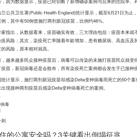
心，因为数据显示，疫苗已经切断了新增确诊案例与后来的住院率、
兰公共卫生署(Public Health England)统计显示，截至6月21日为
案例，其中有50例曾施打两剂新冠疫苗，比例约46%。
学家指出，从数据看来，疫苗确实有效，三大理由包括：疫苗本来就
染疫风险；其次，染疫死亡率随着年龄增加，患有糖尿病、高血压及
亡的风险，原本相对就高。
者，越来越多民众接种疫苗后，病毒可以传染的未施打疫苗民众就变
了疫苗，新冠病毒还是会散布，所有染疫死亡案例都会发生于已接种
国统计显示，施打两剂新冠疫苗却感染Delta变种病毒而死亡的50个
未出现接种两剂疫苗后感染Delta变种病毒死亡的案例。
苗
种病毒
国
一则
住的公寓安全吗？3关键看出倒塌征兆