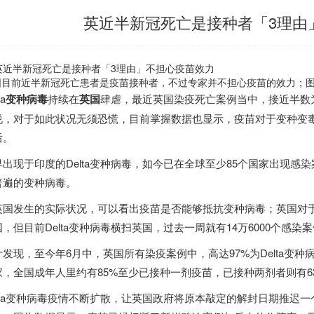
英近半新冠死亡是接种者「3理由
目前近半新冠死亡患者是疫苗接种者，不过专家并不担心疫苗的效力；图为伦敦市
ta
变种病毒
持续在
英国
肆虐，最近英国染疫死亡案例当中，接近半数
说，对于如此状况无须恐慌，目前掌握数据也显示，疫苗对于变种变
后。
早出现于
印度
的Delta变种病毒，如今已在全球至少85个国家出现感染
普遍的变种病毒。
英国发生的实际状况，可以看出疫苗是否能够抵抗变种病毒；英国对
国，但目前Delta变种病毒横扫英国，过去一周就有14万6000个感染
计发现，至今年6月中，英国所有染疫案例中，高达97%为Delta变
家，全国成年人里约有85%至少已接种一剂疫苗，已接种两剂者则有6
elta变种病毒疫情不断扩散，让英国政府将原本敲定的解封日期推迟一