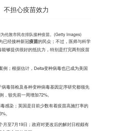
」不担心疫苗效力
民在排队接种疫苗。(Getty Images)
为已经接种新冠
疫苗
的民众；不过，医师与科学
毒能够提供很好的抵抗力，特别是打完两剂疫苗
案例；根据估计，Delta变种病毒也已成为美国
于病毒筛检及各种变种病毒基因定序研究都领先
案例，较先前一周增加72%。
种病毒感染；英国是目前少数有着疫苗高施打率的
3%。
个月至7月19日；政府对更改后的解封日程颇有