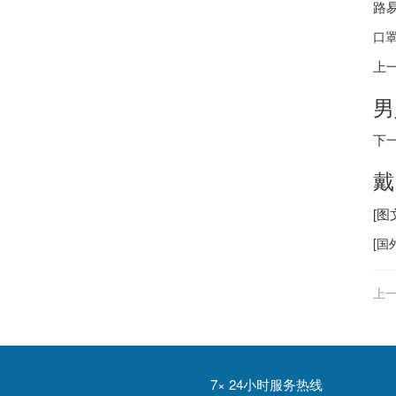
路
口罩
上
男
下
戴
[
[
国
上一
7× 24小时服务热线