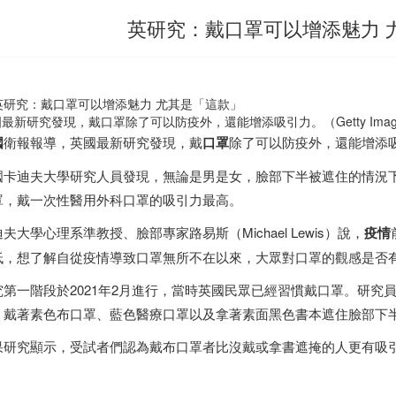
英研究：戴口罩可以增添魅力 
最新研究發現，戴口罩除了可以防疫外，還能增添吸引力。（Getty Imag
國
衛報報導，英國最新研究發現，戴
口罩
除了可以防疫外，還能增添
國卡迪夫大學研究人員發現，無論是男是女，臉部下半被遮住的情況
罩，戴一次性醫用外科口罩的吸引力最高。
夫大學心理系準教授、臉部專家路易斯（Michael Lewis）說，
疫情
低，想了解自從疫情導致口罩無所不在以來，大眾對口罩的觀感是否
究第一階段於2021年2月進行，當時英國民眾已經習慣戴口罩。研究員
、戴著素色布口罩、藍色醫療口罩以及拿著素面黑色書本遮住臉部下
果研究顯示，受試者們認為戴布口罩者比沒戴或拿書遮掩的人更有吸
。