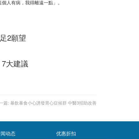
這個人有病，我得離遠一點」。
滿足2願望
7大建議
一篇:
暴飲暴食小心誘發胃心症候群 中醫3招助改善
新闻动态
优惠折扣