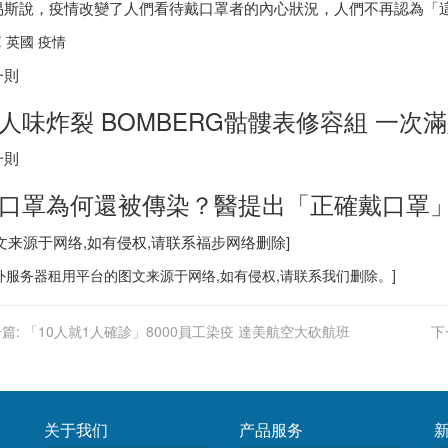
易斯說，疫情改變了人們看待戴口罩者的內心狀況，人們不再認為「
 英國 疫情
一則
人味炸裂 BOMBERG骷髏表修容組 一次
一則
口罩為何還被傳染？醫提出「正確戴口罩」
图文来源于网络,如有侵权,请联系
福步
网络删除]
外服务器
租用平台的图文来源于网络,如有侵权,请联系我们删除。]
篇:
「10人就1人確診」8000員工染疫 達美航空大砍航班
下
关于我们
产品服务