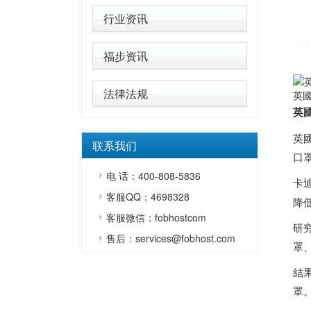
行业资讯
福步资讯
法律法规
英國
英
英
联系我们
口
电 话：400-808-5836
卡迪
客服QQ：4698328
降
客服微信：fobhostcom
研
售后：services@fobhost.com
罩
結
罩