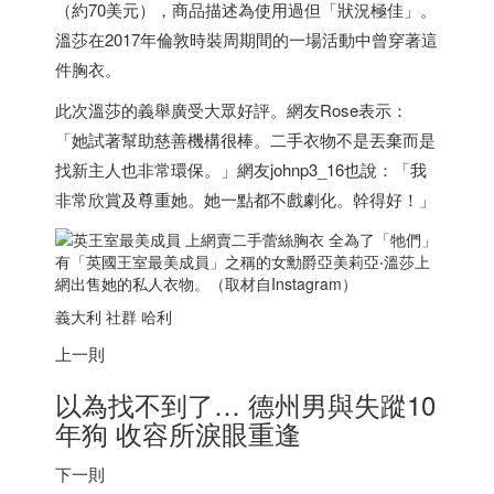
（約70美元），商品描述為使用過但「狀況極佳」。
溫莎在2017年倫敦時裝周期間的一場活動中曾穿著這
件胸衣。
此次溫莎的義舉廣受大眾好評。網友Rose表示：
「她試著幫助慈善機構很棒。二手衣物不是丟棄而是
找新主人也非常環保。」網友johnp3_16也說：「我
非常欣賞及尊重她。她一點都不戲劇化。幹得好！」
有「英國王室最美成員」之稱的女勳爵亞美莉亞‧溫莎上
網出售她的私人衣物。（取材自Instagram）
義大利 社群 哈利
上一則
以為找不到了… 德州男與失蹤10
年狗 收容所淚眼重逢
下一則