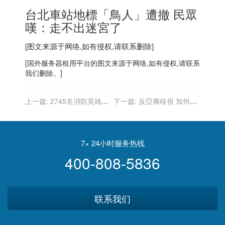
台北車站地標「鳥人」遭撤 民眾
嘆：走不出迷宮了
[图文来源于网络,如有侵权,请联系删除]
[
国外服务器
租用平台的图文来源于网络,如有侵权,请联系
我们删除。]
上一篇:
2745名消防英雄加
下一篇:
反亞裔歧視 加州1.6
築防火線 加州最大山火漸受
億預算案 紐森簽署
控制
7× 24小时服务热线
400-808-5836
联系我们