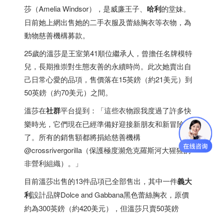
莎（Amelia Windsor），是威廉王子、
哈利
的堂妹。
日前她上網出售她的二手衣服及蕾絲胸衣等衣物，為
動物慈善機構募款。
25歲的溫莎是王室第41順位繼承人，曾擔任名牌模特
兒，長期推崇對生態友善的永續時尚。此次她賣出自
己日常心愛的品項，售價落在15英鎊（約21美元）到
50英鎊（約70美元）之間。
溫莎在
社群
平台提到：「這些衣物跟我度過了許多快
樂時光，它們現在已經準備好迎接新朋友和新冒險
了。所有的銷售額都將捐給慈善機構
@crossrivergorilla（保護極度瀕危克羅斯河大猩猩的
非營利組織）。」
目前溫莎出售的13件品項已全部售出，其中一件
義大
利
設計品牌Dolce and Gabbana黑色蕾絲胸衣，原價
約為300英鎊（約420美元），但溫莎只賣50英鎊