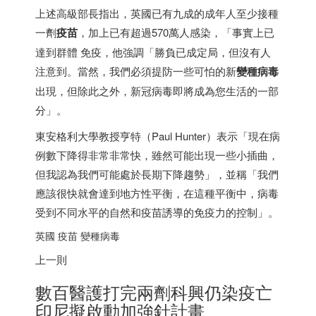
上述高級部長指出，英國已有九成的成年人至少接種
一劑
疫苗
，加上已有超過570萬人感染，「事實上已
達到群體 免疫，他強調「勝負已成定局，但沒有人
注意到。當然，我們必須提防一些可怕的新
變種病毒
出現，但除此之外，新冠病毒即將成為您生活的一部
分」。
東安格利大學教授亨特（Paul Hunter）表示「現在病
例數下降得非常非常快，雖然可能出現一些小插曲，
但我認為我們可能處於長期下降趨勢」，並稱「我們
應該很快就會達到地方性平衡，在這種平衡中，病毒
受到不同水平的自然和疫苗誘導的免疫力的控制」。
英國 疫苗 變種病毒
上一則
數百醫護打完兩劑科興仍染疫亡
印尼
擬啟動加強針計畫