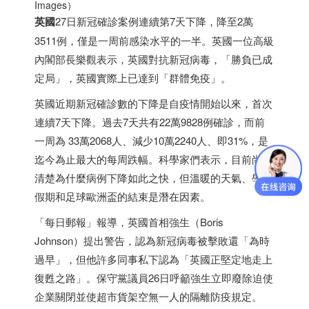
Images）
英國
27日新冠確診案例連續第7天下降，降至2萬
3511例，僅是一周前感染水平的一半。英國一位高級
內閣部長樂觀表示，英國對抗新冠病毒，「勝負已成
定局」，英國實際上已達到「群體免疫」。
英國近期新冠確診數的下降是自疫情開始以來，首次
連續7天下降。過去7天共有22萬9828例確診，而前
一周為 33萬2068人、減少10萬2240人、即31%，是
迄今為止最大的每周跌幅。科學家們表示，目前尚不
清楚為什麼病例下降如此之快，但溫暖的天氣、學校
假期和足球歐洲盃的結束是潛在因素。
「每日郵報」報導，英國首相強生（Boris
Johnson）提出警告，認為新冠病毒被擊敗還「為時
過早」，但他許多同事私下認為「英國正堅定地走上
復甦之路」。保守黨議員26日呼籲強生立即廢除迫使
企業關閉並使超市貨架空無一人的隔離防疫規定。