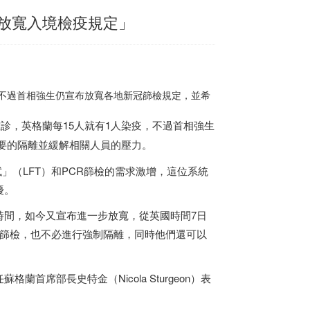
「放寬入境檢疫規定」
診，不過首相強生仍宣布放寬各地新冠篩檢規定，並希
確診，英格蘭每15人就有1人染疫，不過首相強生
要的隔離並緩解相關人員的壓力。
試」（LFT）和PCR篩檢的需求激增，這位系統
擾。
時間，如今又宣布進一步放寬，從英國時間7日
行篩檢，也不必進行強制隔離，同時他們還可以
席部長史特金（Nicola Sturgeon）表