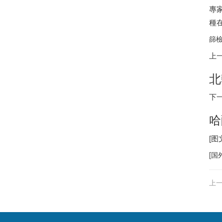
專
種
篩檢
上
北
下
哈
[
[
国
上一