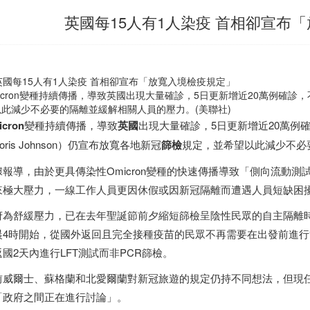
英國每15人有1人染疫 首相卻宣布
icron變種持續傳播，導致英國出現大量確診，5日更新增近20萬例確
以此減少不必要的隔離並緩解相關人員的壓力。(美聯社)
icron
變種持續傳播，導致
英國
出現大量確診，5日更新增近20萬例
oris Johnson）仍宣布放寬各地新冠
篩檢
規定，並希望以此減少不必
據報導，由於更具傳染性Omicron變種的快速傳播導致「側向流動測
來極大壓力，一線工作人員更因休假或因新冠隔離而遭遇人員短缺困
府為舒緩壓力，已在去年聖誕節前夕縮短篩檢呈陰性民眾的自主隔離
晨4時開始，從國外返回且完全接種疫苗的民眾不再需要在出發前進
返國2天內進行LFT測試而非PCR篩檢。
威爾士、蘇格蘭和北愛爾蘭對新冠旅遊的規定仍持不同想法，但現任蘇格蘭首
「政府之間正在進行討論」。