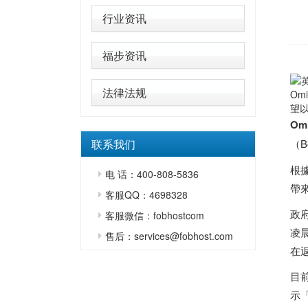
行业资讯
福步资讯
法律法规
Om
望
Om
联系我们
（B
根
电 话：400-808-5836
帶
客服QQ：4698328
政
客服微信：fobhostcom
凌
售后：services@fobhost.com
在
目前
示