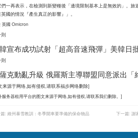
家們一再表示，在檢測到新變種後「邊境限制基本上是無效的」。旅遊業
在英國的情況『產生真正的影響』」。
 英國 Omicron
一則
韓宣布成功試射「超高音速飛彈」美韓日
一則
薩克動亂升級 俄羅斯主導聯盟同意派出「
图文来源于网络,如有侵权,请联系
福步
网络删除]
外服务器
租用平台的图文来源于网络,如有侵权,请联系我们删除。]
篇:
維州暴雪教訓：冬季開車要準備的保命物品
下一篇:
謝