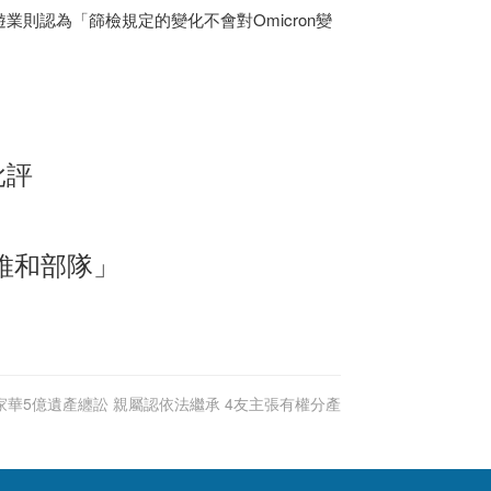
則認為「篩檢規定的變化不會對Omicron變
批評
維和部隊」
家華5億遺產纏訟 親屬認依法繼承 4友主張有權分產